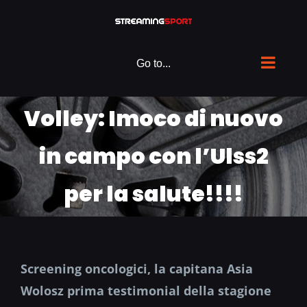
Skip
to
content
Go to...
Volley: Imoco di nuovo
in campo con l’Ulss2
per la salute!!!!
Screening oncologici, la capitana Asia
Wolosz prima testimonial della stagione