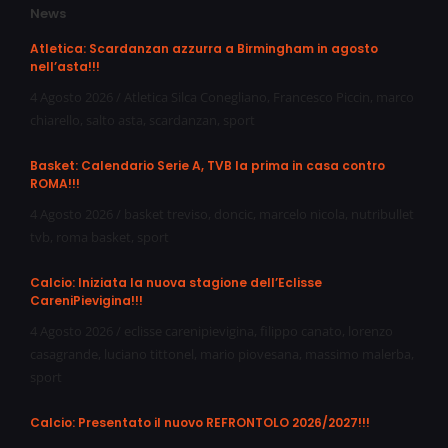
News
Atletica: Scardanzan azzurra a Birmingham in agosto
nell’asta!!!
4 Agosto 2026
/
Atletica Silca Conegliano
,
Francesco Piccin
,
marco
chiarello
,
salto asta
,
scardanzan
,
sport
Basket: Calendario Serie A, TVB la prima in casa contro
ROMA!!!
4 Agosto 2026
/
basket treviso
,
doncic
,
marcelo nicola
,
nutribullet
tvb
,
roma basket
,
sport
Calcio: Iniziata la nuova stagione dell’Eclisse
CareniPievigina!!!
4 Agosto 2026
/
eclisse carenipievigina
,
filippo canato
,
lorenzo
casagrande
,
luciano tittonel
,
mario piovesana
,
massimo malerba
,
sport
Calcio: Presentato il nuovo REFRONTOLO 2026/2027!!!