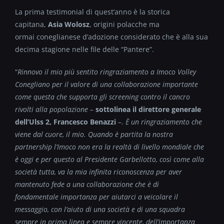
La prima testimonial di quest’anno è la storica
capitana,
Asia Wolosz
, origini polacche ma
ormai coneglianese d’adozione considerato che è alla sua
decima stagione nelle file delle “Pantere”.
“
Rinnovo il mio più sentito ringraziamento a Imoco Volley
Conegliano per il valore di una
collaborazione importante
come questa che supporta gli screening contro il cancro
rivolti alla
popolazione
–
sottolinea il direttore generale
dell’Ulss 2, Francesco Benazzi
–.
È un ringraziamento
che
viene dal cuore, il mio. Quando è partita la nostra
partnership l’Imoco non era la realtà di livello
mondiale che
è oggi e per questo al Presidente Garbellotto, così come alla
società tutta, va la mia
infinita riconoscenza per aver
mantenuto fede a una collaborazione che è di
fondamentale
importanza per aiutarci a veicolare il
messaggio, con l’aiuto di una società e di una squadra
sempre
in prima linea e sempre vincente, dell’importanza