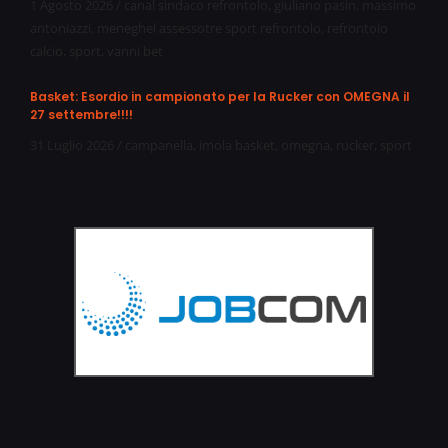
1 Agosto 2026
/
canal sindaco refrontolo
,
giuliano pasin
,
massimo
antoniazzi
,
meneghel assessotre sport refrontolo
,
refrontolo
calcio
,
sport
,
vanni bet
Basket: Esordio in campionato per la Rucker con OMEGNA il
27 settembre!!!!
31 Luglio 2026
/
campanella
,
imola basket
,
omegna
,
rucker
,
sport