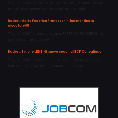
8 Agosto 2026
/
cisonese calcio
,
de luca
,
filippo canato
,
luciano
tittonel
,
mario piovesana
,
massimo malerba
,
sport
Basket: Morto Federico Franceschin, indimenticato
giocatore!!!!
7 Agosto 2026
/
basket conegliano
,
FEDERICO FRANCESCHIN
,
guidi
,
michael arcieri
,
sport
Basket: Simone LENTINI nuovo coach di BCF Conegliano!!!
7 Agosto 2026
/
bcf basket femminile conegliano
,
giordano
marco
,
Marco Mian
,
rucker
,
simone lentini
,
sport