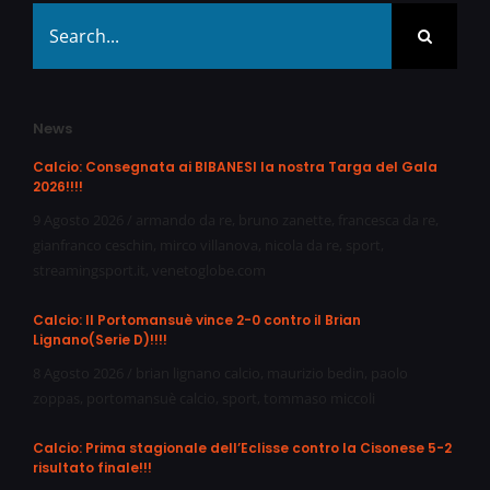
Search
for:
News
Calcio: Consegnata ai BIBANESI la nostra Targa del Gala
2026!!!!
9 Agosto 2026
/
armando da re
,
bruno zanette
,
francesca da re
,
gianfranco ceschin
,
mirco villanova
,
nicola da re
,
sport
,
streamingsport.it
,
venetoglobe.com
Calcio: Il Portomansuè vince 2-0 contro il Brian
Lignano(Serie D)!!!!
8 Agosto 2026
/
brian lignano calcio
,
maurizio bedin
,
paolo
zoppas
,
portomansuè calcio
,
sport
,
tommaso miccoli
Calcio: Prima stagionale dell’Eclisse contro la Cisonese 5-2
risultato finale!!!