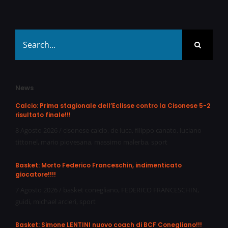
Search
for:
News
Calcio: Prima stagionale dell’Eclisse contro la Cisonese 5-2
risultato finale!!!
8 Agosto 2026
/
cisonese calcio
,
de luca
,
filippo canato
,
luciano
tittonel
,
mario piovesana
,
massimo malerba
,
sport
Basket: Morto Federico Franceschin, indimenticato
giocatore!!!!
7 Agosto 2026
/
basket conegliano
,
FEDERICO FRANCESCHIN
,
guidi
,
michael arcieri
,
sport
Basket: Simone LENTINI nuovo coach di BCF Conegliano!!!