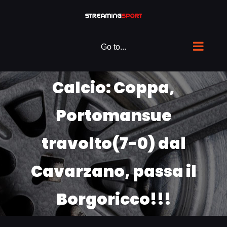
Skip
to
content
Go to...
Calcio: Coppa,
Portomansue
travolto(7-0) dal
Cavarzano, passa il
Borgoricco!!!