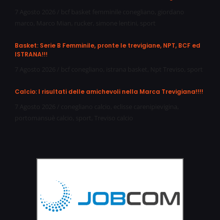
7 Agosto 2026
/
bcf basket femminile conegliano
,
giordano
marco
,
Marco Mian
,
rucker
,
simone lentini
,
sport
Basket: Serie B Femminile, pronte le trevigiane, NPT, BCF ed
ISTRANA!!!
7 Agosto 2026
/
bcf conegliano
,
istrana basket
,
Npt Treviso
,
sport
Calcio: I risultati delle amichevoli nella Marca Trevigiana!!!!
7 Agosto 2026
/
conegliano calcio
,
eclisse carenipievigina
,
portomansuè calcio
,
sport
,
Treviso calcio