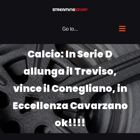
Skip
to
content
Go to...
Calcio: In Serie D
allunga il Treviso,
vince il Conegliano, in
Eccellenza Cavarzano
ok!!!!