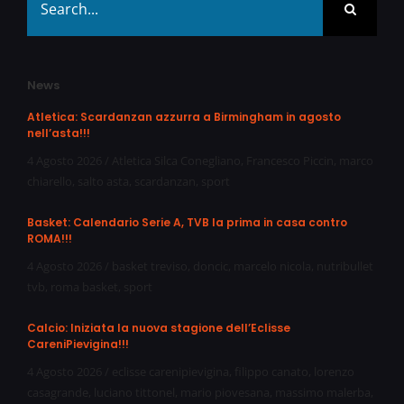
for:
News
Atletica: Scardanzan azzurra a Birmingham in agosto
nell’asta!!!
4 Agosto 2026
/
Atletica Silca Conegliano
,
Francesco Piccin
,
marco
chiarello
,
salto asta
,
scardanzan
,
sport
Basket: Calendario Serie A, TVB la prima in casa contro
ROMA!!!
4 Agosto 2026
/
basket treviso
,
doncic
,
marcelo nicola
,
nutribullet
tvb
,
roma basket
,
sport
Calcio: Iniziata la nuova stagione dell’Eclisse
CareniPievigina!!!
4 Agosto 2026
/
eclisse carenipievigina
,
filippo canato
,
lorenzo
casagrande
,
luciano tittonel
,
mario piovesana
,
massimo malerba
,