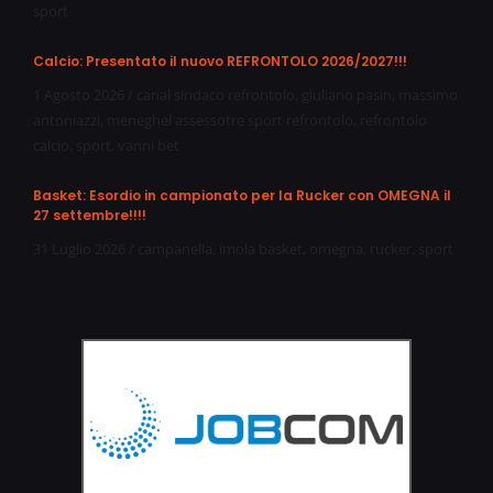
sport
Calcio: Presentato il nuovo REFRONTOLO 2026/2027!!!
1 Agosto 2026
/
canal sindaco refrontolo
,
giuliano pasin
,
massimo
antoniazzi
,
meneghel assessotre sport refrontolo
,
refrontolo
calcio
,
sport
,
vanni bet
Basket: Esordio in campionato per la Rucker con OMEGNA il
27 settembre!!!!
31 Luglio 2026
/
campanella
,
imola basket
,
omegna
,
rucker
,
sport