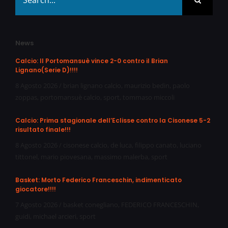
for:
News
Calcio: Il Portomansuè vince 2-0 contro il Brian
Lignano(Serie D)!!!!
8 Agosto 2026
/
brian lignano calcio
,
maurizio bedin
,
paolo
zoppas
,
portomansuè calcio
,
sport
,
tommaso miccoli
Calcio: Prima stagionale dell’Eclisse contro la Cisonese 5-2
risultato finale!!!
8 Agosto 2026
/
cisonese calcio
,
de luca
,
filippo canato
,
luciano
tittonel
,
mario piovesana
,
massimo malerba
,
sport
Basket: Morto Federico Franceschin, indimenticato
giocatore!!!!
7 Agosto 2026
/
basket conegliano
,
FEDERICO FRANCESCHIN
,
guidi
,
michael arcieri
,
sport