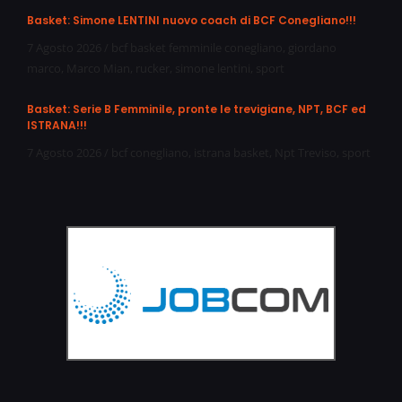
Basket: Simone LENTINI nuovo coach di BCF Conegliano!!!
7 Agosto 2026
/
bcf basket femminile conegliano
,
giordano
marco
,
Marco Mian
,
rucker
,
simone lentini
,
sport
Basket: Serie B Femminile, pronte le trevigiane, NPT, BCF ed
ISTRANA!!!
7 Agosto 2026
/
bcf conegliano
,
istrana basket
,
Npt Treviso
,
sport