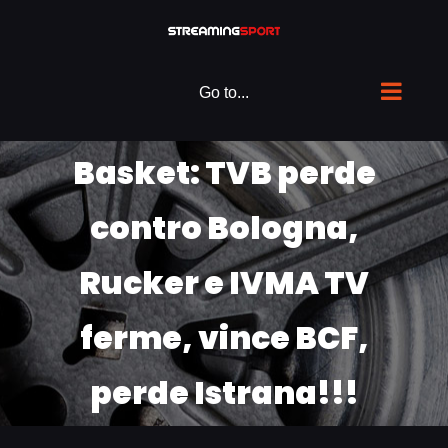
Skip
to
content
Go to...
Basket: TVB perde
contro Bologna,
Rucker e IVMA TV
ferme, vince BCF,
perde Istrana!!!