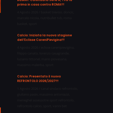
prima in casa contro ROMA!!!
4 Agosto 2026
/
basket treviso
,
doncic
,
marcelo nicola
,
nutribullet tvb
,
roma
basket
,
sport
Calcio: Iniziata la nuova stagione
dell’Eclisse CareniPievigina!!!
4 Agosto 2026
/
eclisse carenipievigina
,
filippo canato
,
lorenzo casagrande
,
luciano tittonel
,
mario piovesana
,
massimo malerba
,
sport
Calcio: Presentato il nuovo
REFRONTOLO 2026/2027!!!
1 Agosto 2026
/
canal sindaco refrontolo
,
giuliano pasin
,
massimo antoniazzi
,
meneghel assessotre sport refrontolo
,
refrontolo calcio
,
sport
,
vanni bet