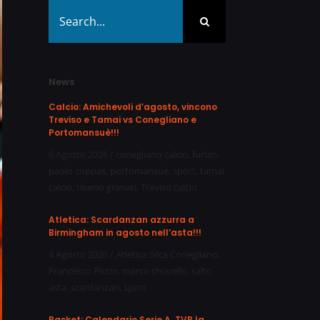
Search
for:
News
Calcio: Amichevoli d’agosto, vincono
Treviso e Tamai vs Conegliano e
Portomansuè!!!
6 Agosto 2026
/
conegliano calcio
,
furlan
,
paolo zoppas
,
portomansuè
,
sport
,
tamai
calcio
,
tiberio granati
,
Treviso calcio
Atletica: Scardanzan azzurra a
Birmingham in agosto nell’asta!!!
4 Agosto 2026
/
Atletica Silca Conegliano
,
Francesco Piccin
,
marco chiarello
,
salto
asta
,
scardanzan
,
sport
Basket: Calendario Serie A, TVB la