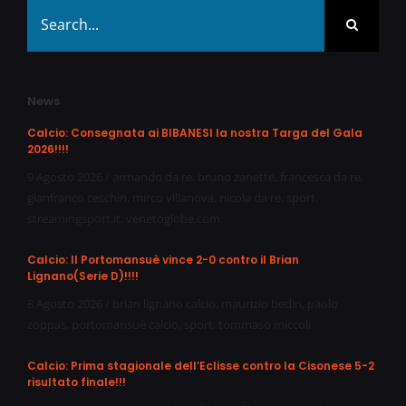
Search
for:
News
Calcio: Consegnata ai BIBANESI la nostra Targa del Gala
2026!!!!
9 Agosto 2026
/
armando da re
,
bruno zanette
,
francesca da re
,
gianfranco ceschin
,
mirco villanova
,
nicola da re
,
sport
,
streamingsport.it
,
venetoglobe.com
Calcio: Il Portomansuè vince 2-0 contro il Brian
Lignano(Serie D)!!!!
8 Agosto 2026
/
brian lignano calcio
,
maurizio bedin
,
paolo
zoppas
,
portomansuè calcio
,
sport
,
tommaso miccoli
Calcio: Prima stagionale dell’Eclisse contro la Cisonese 5-2
risultato finale!!!