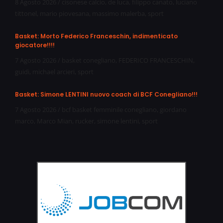
8 Agosto 2026
/
cisonese calcio
,
de luca
,
filippo canato
,
luciano
tittonel
,
mario piovesana
,
massimo malerba
,
sport
Basket: Morto Federico Franceschin, indimenticato
giocatore!!!!
7 Agosto 2026
/
basket conegliano
,
FEDERICO FRANCESCHIN
,
guidi
,
michael arcieri
,
sport
Basket: Simone LENTINI nuovo coach di BCF Conegliano!!!
7 Agosto 2026
/
bcf basket femminile conegliano
,
giordano
marco
,
Marco Mian
,
rucker
,
simone lentini
,
sport