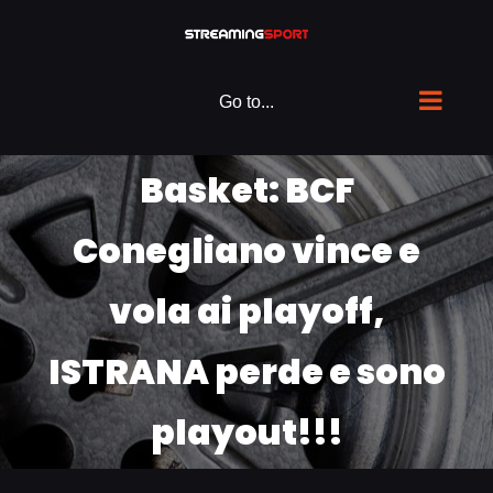
Skip
to
content
Go to...
Basket: BCF
Conegliano vince e
vola ai playoff,
ISTRANA perde e sono
playout!!!