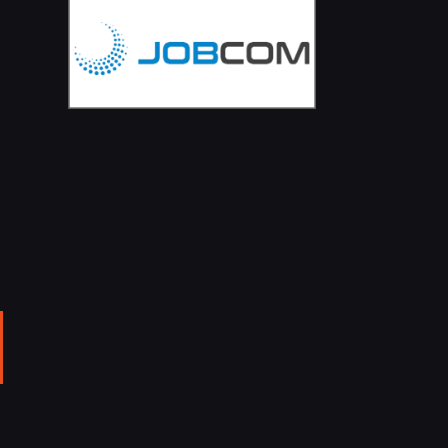
a
ail