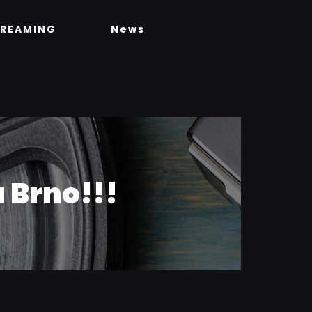
TREAMING
News
 Brno!!!