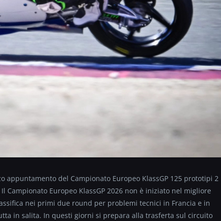
erzo appuntamento del Campionato Europeo KlassGP 125 prototipi 2
. Il Campionato Europeo KlassGP 2026 non è iniziato nel migliore
assifica nei primi due round per problemi tecnici in Francia e in
a in salita. In questi giorni si prepara alla trasferta sul circuito