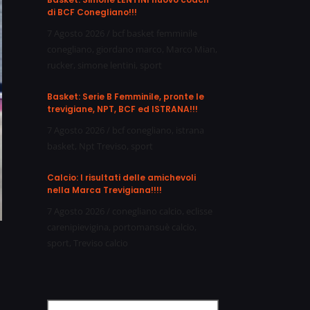
di BCF Conegliano!!!
7 Agosto 2026
/
bcf basket femminile
conegliano
,
giordano marco
,
Marco Mian
,
rucker
,
simone lentini
,
sport
Basket: Serie B Femminile, pronte le
trevigiane, NPT, BCF ed ISTRANA!!!
7 Agosto 2026
/
bcf conegliano
,
istrana
basket
,
Npt Treviso
,
sport
Calcio: I risultati delle amichevoli
nella Marca Trevigiana!!!!
7 Agosto 2026
/
conegliano calcio
,
eclisse
carenipievigina
,
portomansuè calcio
,
sport
,
Treviso calcio