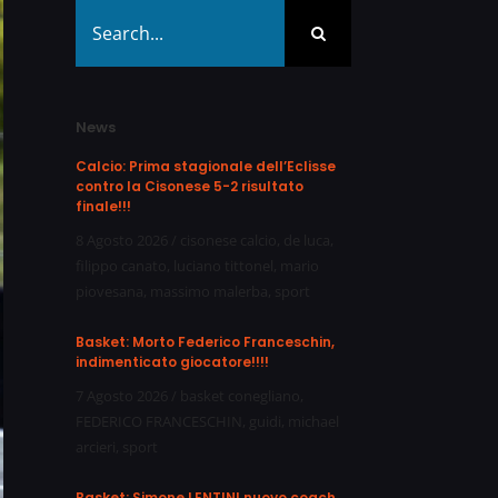
Search
for:
News
Calcio: Prima stagionale dell’Eclisse
contro la Cisonese 5-2 risultato
finale!!!
8 Agosto 2026
/
cisonese calcio
,
de luca
,
filippo canato
,
luciano tittonel
,
mario
piovesana
,
massimo malerba
,
sport
Basket: Morto Federico Franceschin,
indimenticato giocatore!!!!
7 Agosto 2026
/
basket conegliano
,
FEDERICO FRANCESCHIN
,
guidi
,
michael
arcieri
,
sport
Basket: Simone LENTINI nuovo coach