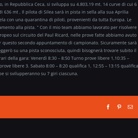
o, in Repubblica Ceca, si sviluppa su 4.803,19 mt. 14 curve di cui 6
i 636 mt , Il pilota di Silea sarà in pista in sella alla sua Aprilia
la con una quarantina di piloti, provenienti da tutta Europa. Le
namento alla pista. ” Con il mio team abbiamo lavorato per risolvere
ropeo sul circuito del Paul Ricard, nelle prove fatte abbiamo avuto
o per questo secondo appuntamento di campionato. Sicuramente sarà
ggerò su una pista sconosciuta, quindi bisognerà trovare subito il
rari della gara: Venerdì 8:30 – 8:50 Turno prove libere 1,10:35 –
rove libere 3. Sabato 8:00 – 8:20 qualifica 1, 12:55 – 13:15 qualific
e si svilupperanno su 7 giri ciascuna.
Facebook
Pinterest
Em