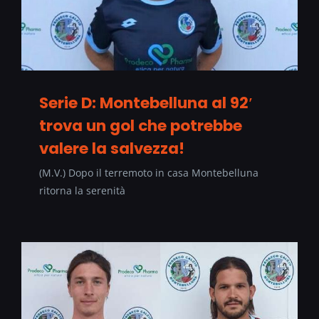
Serie D: Montebelluna al 92′
trova un gol che potrebbe
valere la salvezza!
(M.V.) Dopo il terremoto in casa Montebelluna
ritorna la serenità