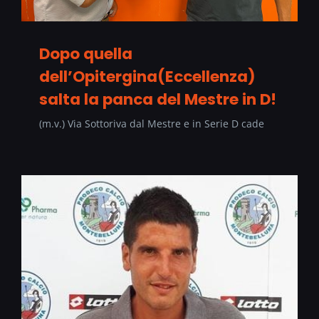
Dopo quella
dell’Opitergina(Eccellenza)
salta la panca del Mestre in D!
(m.v.) Via Sottoriva dal Mestre e in Serie D cade