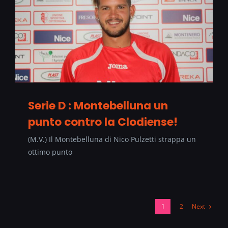
Serie D : Montebelluna un
punto contro la Clodiense!
(M.V.) Il Montebelluna di Nico Pulzetti strappa un
ottimo punto
Next
1
2