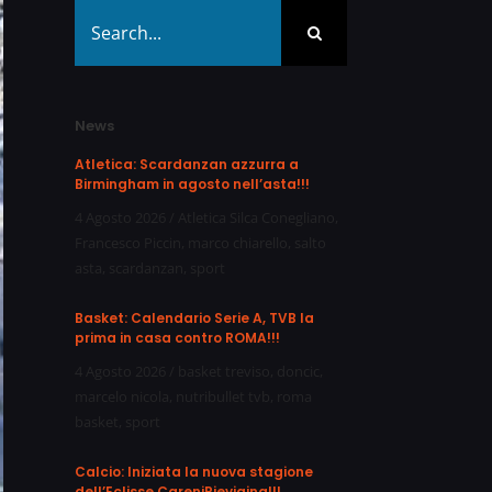
Search
for:
News
Atletica: Scardanzan azzurra a
Birmingham in agosto nell’asta!!!
4 Agosto 2026
/
Atletica Silca Conegliano
,
Francesco Piccin
,
marco chiarello
,
salto
asta
,
scardanzan
,
sport
Basket: Calendario Serie A, TVB la
prima in casa contro ROMA!!!
4 Agosto 2026
/
basket treviso
,
doncic
,
marcelo nicola
,
nutribullet tvb
,
roma
basket
,
sport
Calcio: Iniziata la nuova stagione
dell’Eclisse CareniPievigina!!!