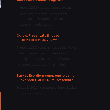
4 Agosto 2026
/
eclisse carenipievigina
,
filippo canato
,
lorenzo casagrande
,
luciano tittonel
,
mario piovesana
,
massimo malerba
,
sport
Calcio: Presentato il nuovo
REFRONTOLO 2026/2027!!!
1 Agosto 2026
/
canal sindaco refrontolo
,
giuliano pasin
,
massimo antoniazzi
,
meneghel assessotre sport refrontolo
,
refrontolo calcio
,
sport
,
vanni bet
Basket: Esordio in campionato per la
Rucker con OMEGNA il 27 settembre!!!!
31 Luglio 2026
/
campanella
,
imola basket
,
omegna
,
rucker
,
sport
ail