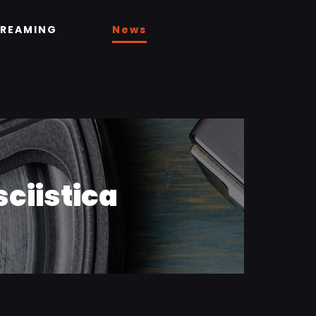
TREAMING
News
ciistica