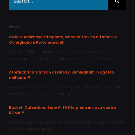
for:
News
Calcio: Amichevoli d’agosto, vincono Treviso e Tamai vs
Conegliano e Portomansuè!!!
6 Agosto 2026
/
conegliano calcio
,
furlan
,
paolo zoppas
,
portomansuè
,
sport
,
tamai calcio
,
tiberio granati
,
Treviso calcio
Atletica: Scardanzan azzurra a Birmingham in agosto
nell’asta!!!
4 Agosto 2026
/
Atletica Silca Conegliano
,
Francesco Piccin
,
marco
chiarello
,
salto asta
,
scardanzan
,
sport
Basket: Calendario Serie A, TVB la prima in casa contro
ROMA!!!
4 Agosto 2026
/
basket treviso
,
doncic
,
marcelo nicola
,
nutribullet
tvb
,
roma basket
,
sport