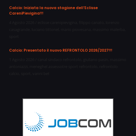
Calcio: Iniziata la nuova stagione dell’Eclisse
CareniPievigina!!!
4 Agosto 2026
/
eclisse carenipievigina
,
filippo canato
,
lorenzo
casagrande
,
luciano tittonel
,
mario piovesana
,
massimo malerba
,
sport
Calcio: Presentato il nuovo REFRONTOLO 2026/2027!!!
1 Agosto 2026
/
canal sindaco refrontolo
,
giuliano pasin
,
massimo
antoniazzi
,
meneghel assessotre sport refrontolo
,
refrontolo
calcio
,
sport
,
vanni bet