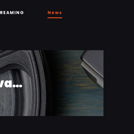
TREAMING
News
iva…