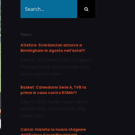
Search
for:
News
Atletica: Scardanzan azzurra a
Birmingham in agosto nell’asta!!!
4 Agosto 2026
/
Atletica Silca Conegliano
,
Francesco Piccin
,
marco chiarello
,
salto
asta
,
scardanzan
,
sport
Basket: Calendario Serie A, TVB la
prima in casa contro ROMA!!!
4 Agosto 2026
/
basket treviso
,
doncic
,
marcelo nicola
,
nutribullet tvb
,
roma
basket
,
sport
Calcio: Iniziata la nuova stagione
dell’Eclisse CareniPievigina!!!