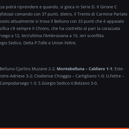
za potrà riprendere e quando, si gioca in Serie D. Il Girone C
foto)al comando con 37 punti, dietro, il Trento di Carmine Parlato
osto attualmente si trova il Belluno con 33 punti che è appaiato
ifica c’è sempre il Chions, che ha costretto al pari la corazzata
ego a 12, terz’ultima l’Ambrosiana a 15, ieri sconfitta
rgio Sedico, Delta P.Tolle e Union Feltre.
 Belluno-Cjarlins Muzane 2-2;
Montebelluna – Caldiero 1-1
; Este-
tre-Adriese 3-2; Clodiense Chioggia – Cartigliano 1-0; U.Feltre –
Campodarsego 1-3; S.Giorgio Sedico-V.Bolzano 3-0.