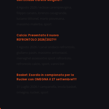
4 Agosto 2026
/
eclisse carenipievigina
,
filippo canato
,
lorenzo casagrande
,
luciano tittonel
,
mario piovesana
,
massimo malerba
,
sport
Calcio: Presentato il nuovo
REFRONTOLO 2026/2027!!!
1 Agosto 2026
/
canal sindaco refrontolo
,
giuliano pasin
,
massimo antoniazzi
,
meneghel assessotre sport refrontolo
,
refrontolo calcio
,
sport
,
vanni bet
Basket: Esordio in campionato per la
Rucker con OMEGNA il 27 settembre!!!!
31 Luglio 2026
/
campanella
,
imola basket
,
omegna
,
rucker
,
sport