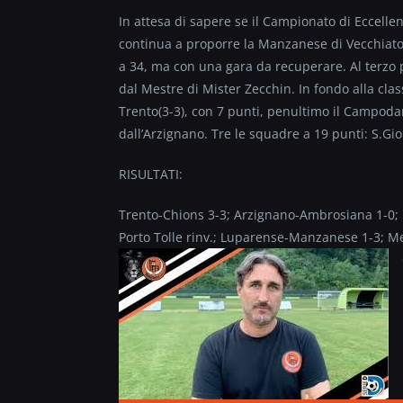
In attesa di sapere se il Campionato di Eccellen
continua a proporre la Manzanese di Vecchiato(
a 34, ma con una gara da recuperare. Al terzo p
dal Mestre di Mister Zecchin. In fondo alla class
Trento(3-3), con 7 punti, penultimo il Campodars
dall’Arzignano. Tre le squadre a 19 punti: S.Gio
RISULTATI:
Trento-Chions 3-3; Arzignano-Ambrosiana 1-0;
Porto Tolle rinv.; Luparense-Manzanese 1-3; Mes