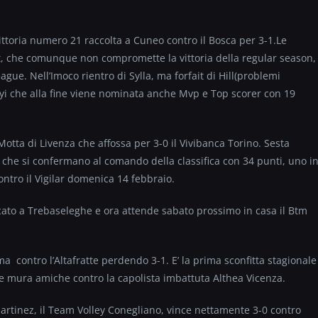
ittoria numero 21 raccolta a Cuneo contro il Bosca per 3-1.Le
et, che comunque non compromette la vittoria della regular season,
e. Nell’Imoco rientro di Sylla, ma forfait di Hill(problemi
yi che alla fine viene nominata anche Mvp e Top scorer con 19
otta di Livenza che affossa per 3-0 il Vivibanca Torino. Sesta
io che si confermano al comando della classifica con 34 punti, uno i
ontro il Vigilar domenica 14 febbraio.
ocato a Trebaseleghe e ora attende sabato prossimo in casa il Btm
ma contro l’Altafratte perdendo 3-1. E’ la prima sconfitta stagionale
e mura amiche contro la capolista imbattuta Althea Vicenza.
rtinez, il Team Volley Conegliano, vince nettamente 3-0 contro