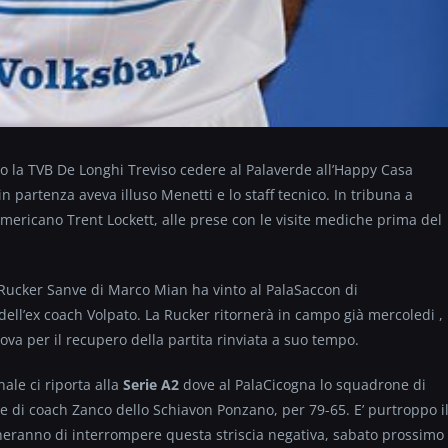
o la TVB De Longhi Treviso cedere al Palaverde all’Happy Casa
n partenza aveva illuso Menetti e lo staff tecnico. In tribuna a
mericano Trent Lockett, alle prese con le visite mediche prima del
 Rucker Sanve di Marco Mian ha vinto al PalaSaccon di
ell’ex coach Volpato. La Rucker ritornerà in campo già mercoledi ,
va per il recupero della partita rinviata a suo tempo.
ale ci riporta alla
Serie A2
dove al PalaCicogna lo squadrone di
e di coach Zanco dello Schiavon Ponzano, per 79-65. E’ purtroppo i
cheranno di interrompere questa striscia negativa, sabato prossimo