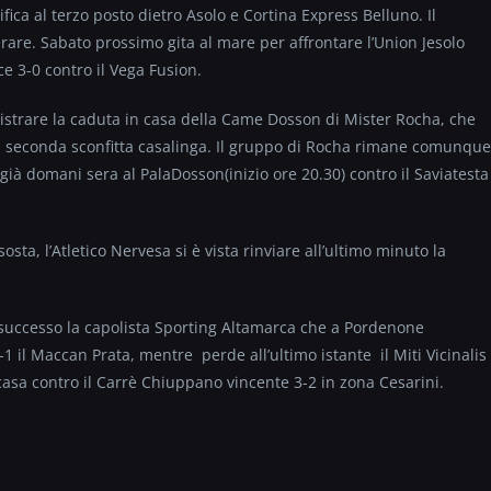
ifica al terzo posto dietro Asolo e Cortina Express Belluno. Il
rare. Sabato prossimo gita al mare per affrontare l’Union Jesolo
nce 3-0 contro il Vega Fusion.
gistrare la caduta in casa della Came Dosson di Mister Rocha, che
a seconda sconfitta casalinga. Il gruppo di Rocha rimane comunque
 già domani sera al PalaDosson(inizio ore 20.30) contro il Saviatesta
osta, l’Atletico Nervesa si è vista rinviare all’ultimo minuto la
successo la capolista Sporting Altamarca che a Pordenone
-1 il Maccan Prata, mentre perde all’ultimo istante il Miti Vicinalis
casa contro il Carrè Chiuppano vincente 3-2 in zona Cesarini.