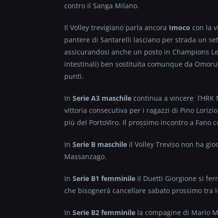
contro il Sanga Milano.
Il Volley trevigiano parla ancora
Imoco
con la v
pantere di Santarelli lasciano per strada un s
assicurandosi anche un posto in Champions Leagu
intestinali) ben sostituita comunque da Omoru
punti.
In
Serie A3 maschile
continua a vincere l’HRK M
vittoria consecutiva per i ragazzi di Pino Loriz
più del PortoViro. Il prossimo incontro a Fano c
In
Serie B maschile
il Volley Treviso non ha gi
Massanzago.
In
Serie B1 femminile
il Duetti Giorgione si fer
che bisognerà cancellare sabato prossimo tra l
In
Serie B2 femminile
la compagine di Mario Ma