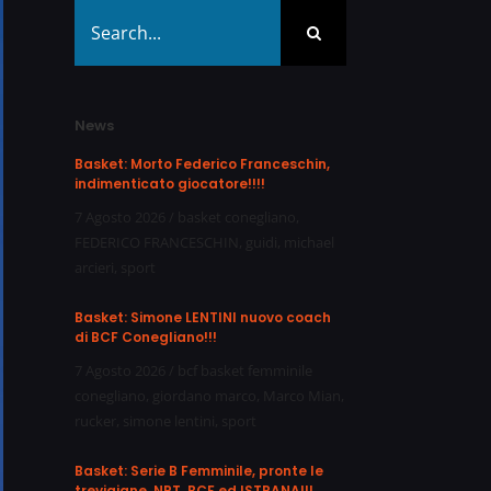
Search
for:
News
Basket: Morto Federico Franceschin,
indimenticato giocatore!!!!
7 Agosto 2026
/
basket conegliano
,
FEDERICO FRANCESCHIN
,
guidi
,
michael
arcieri
,
sport
Basket: Simone LENTINI nuovo coach
di BCF Conegliano!!!
7 Agosto 2026
/
bcf basket femminile
conegliano
,
giordano marco
,
Marco Mian
,
rucker
,
simone lentini
,
sport
Basket: Serie B Femminile, pronte le
trevigiane, NPT, BCF ed ISTRANA!!!