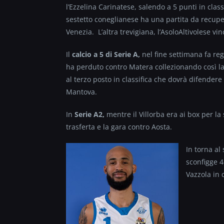
l’Ezzelina Carinatese, salendo a 5 punti in class
sestetto coneglianese ha una partita da recupe
Venezia. L’altra trevigiana, l’AsoloAltivolese vi
Il
calcio a 5 di Serie A,
nel fine settimana fa re
ha perduto contro Matera collezionando così l
al terzo posto in classifica che dovrà difendere
Mantova.
In
Serie A2,
mentre il Villorba era ai box per la s
trasferta e la gara contro Aosta.
In
torna al 
sconfigge 4
Vazzola in 