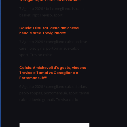
7 Agosto 2026
/
bcf conegliano
,
istrana
basket
,
Npt Treviso
,
sport
Calcio: I risultati delle amichevoli
nella Marca Trevigiana!!!!
7 Agosto 2026
/
conegliano calcio
,
eclisse
carenipievigina
,
portomansuè calcio
,
sport
,
Treviso calcio
Calcio: Amichevoli d’agosto, vincono
Treviso e Tamai vs Conegliano e
Portomansuè!!!
6 Agosto 2026
/
conegliano calcio
,
furlan
,
paolo zoppas
,
portomansuè
,
sport
,
tamai
calcio
,
tiberio granati
,
Treviso calcio