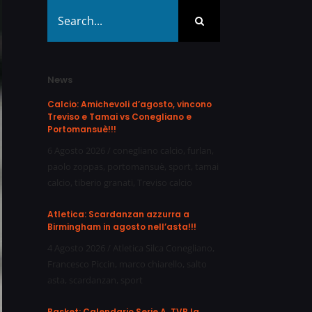
Search
for:
News
Calcio: Amichevoli d’agosto, vincono
Treviso e Tamai vs Conegliano e
Portomansuè!!!
6 Agosto 2026
/
conegliano calcio
,
furlan
,
paolo zoppas
,
portomansuè
,
sport
,
tamai
calcio
,
tiberio granati
,
Treviso calcio
Atletica: Scardanzan azzurra a
Birmingham in agosto nell’asta!!!
4 Agosto 2026
/
Atletica Silca Conegliano
,
Francesco Piccin
,
marco chiarello
,
salto
asta
,
scardanzan
,
sport
Basket: Calendario Serie A, TVB la