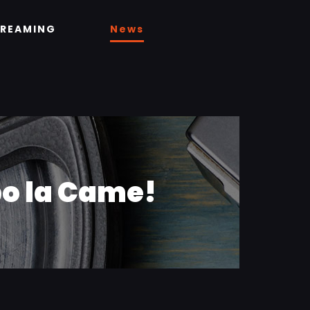
TREAMING
News
po la Came!