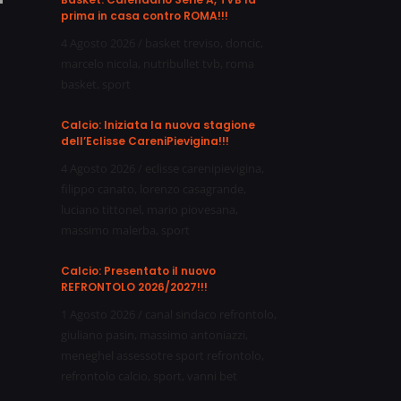
prima in casa contro ROMA!!!
4 Agosto 2026
/
basket treviso
,
doncic
,
marcelo nicola
,
nutribullet tvb
,
roma
basket
,
sport
Calcio: Iniziata la nuova stagione
dell’Eclisse CareniPievigina!!!
4 Agosto 2026
/
eclisse carenipievigina
,
filippo canato
,
lorenzo casagrande
,
luciano tittonel
,
mario piovesana
,
massimo malerba
,
sport
Calcio: Presentato il nuovo
REFRONTOLO 2026/2027!!!
1 Agosto 2026
/
canal sindaco refrontolo
,
giuliano pasin
,
massimo antoniazzi
,
meneghel assessotre sport refrontolo
,
refrontolo calcio
,
sport
,
vanni bet