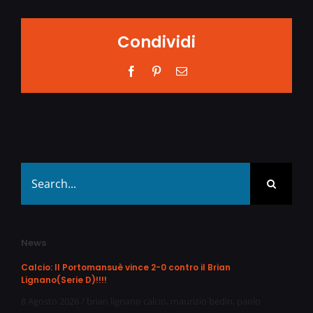
Condividi
Facebook
Pinterest
Email
Search
for:
News
Calcio: Il Portomansuè vince 2-0 contro il Brian
Lignano(Serie D)!!!!
8 Agosto 2026
/
brian lignano calcio
,
maurizio bedin
,
paolo