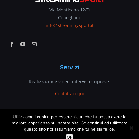
Via Monticano 12/D
Conegliano
info@streamingsport.it
Servizi
Realizzazione video, interviste, riprese.
Contattaci qui
www.streamingsport.it
Utilizziamo i cookie per essere sicuri che tu possa avere la
migliore esperienza sul nostro sito. Se continui ad utilizzare
questo sito noi assumiamo che tu ne sia felice.
è un sito web di
VenetoGlobe.com
This website uses cookies and third party services.
OK
Ok