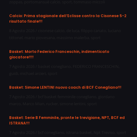
zoppas
,
portomansuè calcio
,
sport
,
tommaso miccoli
Calcio: Prima stagionale dell’Eclisse contro la Cisonese 5-2
risultato finale!!!
8 Agosto 2026
/
cisonese calcio
,
de luca
,
filippo canato
,
luciano
tittonel
,
mario piovesana
,
massimo malerba
,
sport
Basket: Morto Federico Franceschin, indimenticato
giocatore!!!!
7 Agosto 2026
/
basket conegliano
,
FEDERICO FRANCESCHIN
,
guidi
,
michael arcieri
,
sport
Basket: Simone LENTINI nuovo coach di BCF Conegliano!!!
7 Agosto 2026
/
bcf basket femminile conegliano
,
giordano
marco
,
Marco Mian
,
rucker
,
simone lentini
,
sport
Basket: Serie B Femminile, pronte le trevigiane, NPT, BCF ed
ISTRANA!!!
7 Agosto 2026
/
bcf conegliano
,
istrana basket
,
Npt Treviso
,
sport