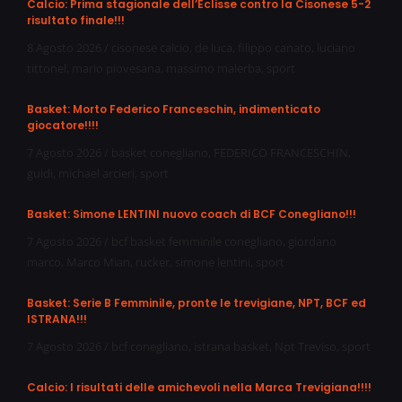
Calcio: Prima stagionale dell’Eclisse contro la Cisonese 5-2
risultato finale!!!
8 Agosto 2026
/
cisonese calcio
,
de luca
,
filippo canato
,
luciano
tittonel
,
mario piovesana
,
massimo malerba
,
sport
Basket: Morto Federico Franceschin, indimenticato
giocatore!!!!
7 Agosto 2026
/
basket conegliano
,
FEDERICO FRANCESCHIN
,
guidi
,
michael arcieri
,
sport
Basket: Simone LENTINI nuovo coach di BCF Conegliano!!!
7 Agosto 2026
/
bcf basket femminile conegliano
,
giordano
marco
,
Marco Mian
,
rucker
,
simone lentini
,
sport
Basket: Serie B Femminile, pronte le trevigiane, NPT, BCF ed
ISTRANA!!!
7 Agosto 2026
/
bcf conegliano
,
istrana basket
,
Npt Treviso
,
sport
Calcio: I risultati delle amichevoli nella Marca Trevigiana!!!!