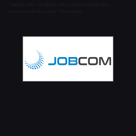
7 Agosto 2026
/
conegliano calcio
,
eclisse carenipievigina
,
portomansuè calcio
,
sport
,
Treviso calcio