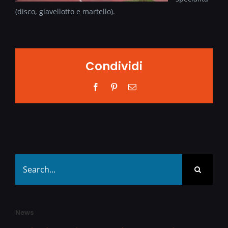
(disco, giavellotto e martello).
Condividi
Facebook
Pinterest
Email
Search
for:
News