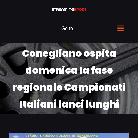
Skip
to
content
Go to...
Conegliano ospita
domenica la fase
regionale Campionati
Italiani lanci lunghi