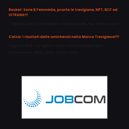
Basket: Serie B Femminile, pronte le trevigiane, NPT, BCF ed
ISTRANA!!!
7 Agosto 2026
/
bcf conegliano
,
istrana basket
,
Npt Treviso
,
sport
Calcio: I risultati delle amichevoli nella Marca Trevigiana!!!!
7 Agosto 2026
/
conegliano calcio
,
eclisse carenipievigina
,
portomansuè calcio
,
sport
,
Treviso calcio