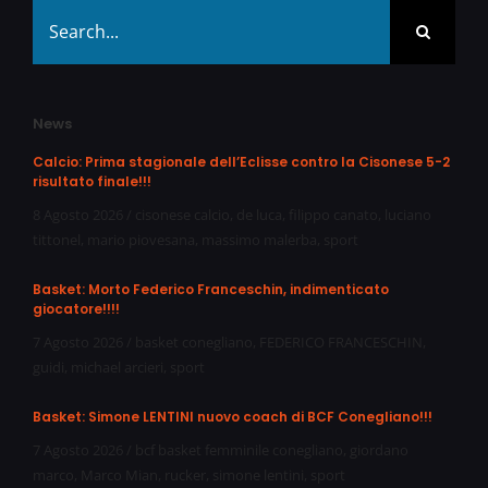
Search
for:
News
Calcio: Prima stagionale dell’Eclisse contro la Cisonese 5-2
risultato finale!!!
8 Agosto 2026
/
cisonese calcio
,
de luca
,
filippo canato
,
luciano
tittonel
,
mario piovesana
,
massimo malerba
,
sport
Basket: Morto Federico Franceschin, indimenticato
giocatore!!!!
7 Agosto 2026
/
basket conegliano
,
FEDERICO FRANCESCHIN
,
guidi
,
michael arcieri
,
sport
Basket: Simone LENTINI nuovo coach di BCF Conegliano!!!
7 Agosto 2026
/
bcf basket femminile conegliano
,
giordano
marco
,
Marco Mian
,
rucker
,
simone lentini
,
sport