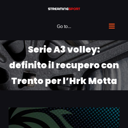
Skip
to
content
Go to...
Serie A3 volley:
definito il recupero con
Trento per l’Hrk Motta