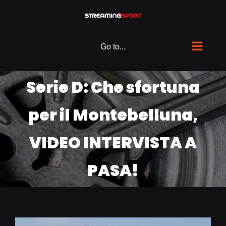
Skip
to
content
Go to...
Serie D: Che sfortuna
per il Montebelluna,
VIDEO INTERVISTA A
PASA!