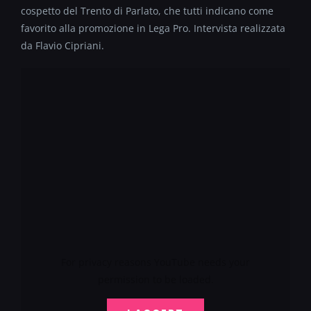
cospetto del Trento di Parlato, che tutti indicano come
favorito alla promozione in Lega Pro. Intervista realizzata
da Flavio Cipriani.
For privacy reasons YouTube needs your
permission to be loaded.