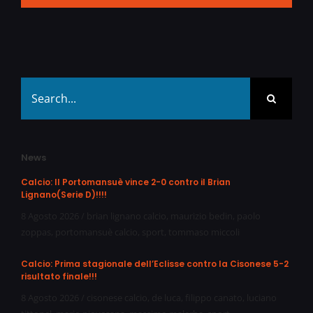
Search
for:
News
Calcio: Il Portomansuè vince 2-0 contro il Brian
Lignano(Serie D)!!!!
8 Agosto 2026
/
brian lignano calcio
,
maurizio bedin
,
paolo
zoppas
,
portomansuè calcio
,
sport
,
tommaso miccoli
Calcio: Prima stagionale dell’Eclisse contro la Cisonese 5-2
risultato finale!!!
8 Agosto 2026
/
cisonese calcio
,
de luca
,
filippo canato
,
luciano