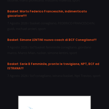
tittonel
,
mario piovesana
,
massimo malerba
,
sport
Basket: Morto Federico Franceschin, indimenticato
giocatore!!!!
7 Agosto 2026
/
basket conegliano
,
FEDERICO FRANCESCHIN
,
guidi
,
michael arcieri
,
sport
Basket: Simone LENTINI nuovo coach di BCF Conegliano!!!
7 Agosto 2026
/
bcf basket femminile conegliano
,
giordano
marco
,
Marco Mian
,
rucker
,
simone lentini
,
sport
Basket: Serie B Femminile, pronte le trevigiane, NPT, BCF ed
ISTRANA!!!
7 Agosto 2026
/
bcf conegliano
,
istrana basket
,
Npt Treviso
,
sport