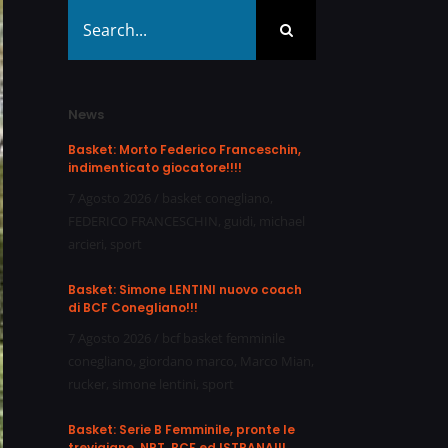
Search
for:
News
Basket: Morto Federico Franceschin,
indimenticato giocatore!!!!
7 Agosto 2026
/
basket conegliano
,
FEDERICO FRANCESCHIN
,
guidi
,
michael
arcieri
,
sport
Basket: Simone LENTINI nuovo coach
di BCF Conegliano!!!
7 Agosto 2026
/
bcf basket femminile
conegliano
,
giordano marco
,
Marco Mian
,
rucker
,
simone lentini
,
sport
Basket: Serie B Femminile, pronte le
trevigiane, NPT, BCF ed ISTRANA!!!