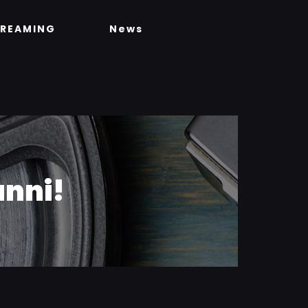
TREAMING
News
anni!