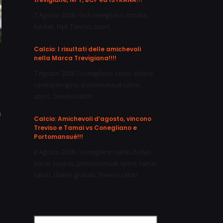
7 Agosto 2026
/
bcf conegliano
,
istrana
basket
,
Npt Treviso
,
sport
Calcio: I risultati delle amichevoli
nella Marca Trevigiana!!!!
7 Agosto 2026
/
conegliano calcio
,
eclisse
carenipievigina
,
portomansuè calcio
,
sport
,
Treviso calcio
a
Calcio: Amichevoli d’agosto, vincono
Treviso e Tamai vs Conegliano e
Portomansuè!!!
6 Agosto 2026
/
conegliano calcio
,
furlan
,
paolo zoppas
,
portomansuè
,
sport
,
tamai
calcio
,
tiberio granati
,
Treviso calcio