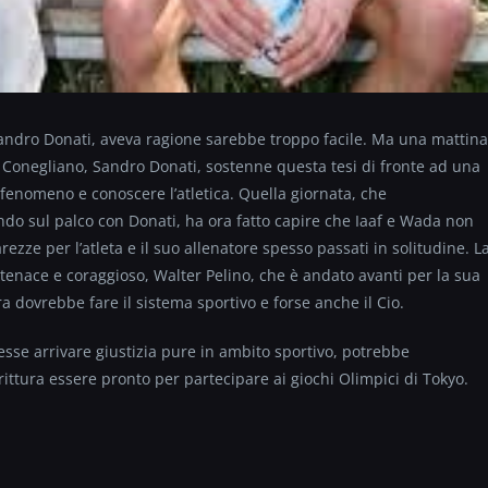
 Sandro Donati, aveva ragione sarebbe troppo facile. Ma una mattina
 Conegliano, Sandro Donati, sostenne questa tesi di fronte ad una
l fenomeno e conoscere l’atletica. Quella giornata, che
do sul palco con Donati, ha ora fatto capire che Iaaf e Wada non
ezze per l’atleta e il suo allenatore spesso passati in solitudine. L
 tenace e coraggioso, Walter Pelino, che è andato avanti per la sua
 dovrebbe fare il sistema sportivo e forse anche il Cio.
sse arrivare giustizia pure in ambito sportivo, potrebbe
rittura essere pronto per partecipare ai giochi Olimpici di Tokyo.