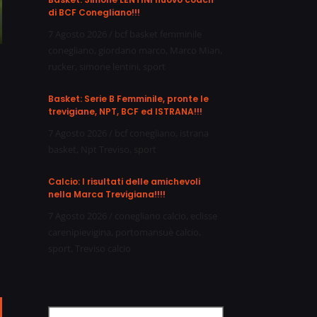
di BCF Conegliano!!!
7 Agosto 2026
/
bcf basket femminile
conegliano
,
giordano marco
,
Marco Mian
,
rucker
,
simone lentini
,
sport
Basket: Serie B Femminile, pronte le
trevigiane, NPT, BCF ed ISTRANA!!!
7 Agosto 2026
/
bcf conegliano
,
istrana
basket
,
Npt Treviso
,
sport
Calcio: I risultati delle amichevoli
nella Marca Trevigiana!!!!
7 Agosto 2026
/
conegliano calcio
,
eclisse
carenipievigina
,
portomansuè calcio
,
sport
,
Treviso calcio