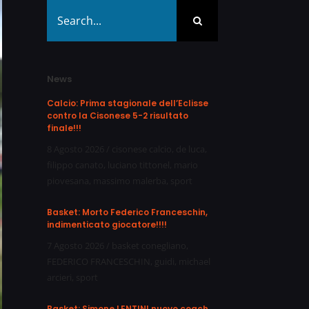
Search
for:
News
Calcio: Prima stagionale dell’Eclisse
contro la Cisonese 5-2 risultato
finale!!!
8 Agosto 2026
/
cisonese calcio
,
de luca
,
filippo canato
,
luciano tittonel
,
mario
piovesana
,
massimo malerba
,
sport
Basket: Morto Federico Franceschin,
indimenticato giocatore!!!!
7 Agosto 2026
/
basket conegliano
,
FEDERICO FRANCESCHIN
,
guidi
,
michael
arcieri
,
sport
Basket: Simone LENTINI nuovo coach