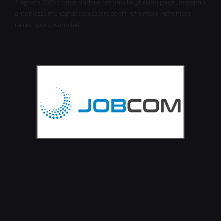
1 Agosto 2026
/
canal sindaco refrontolo
,
giuliano pasin
,
massimo
antoniazzi
,
meneghel assessotre sport refrontolo
,
refrontolo
calcio
,
sport
,
vanni bet