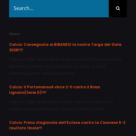
Search
for:
News
Calcio: Consegnata ai BIBANESI la nostra Targa del Gala
2026!!!!
9 Agosto 2026
/
armando da re
,
bruno zanette
,
francesca da re
,
gianfranco ceschin
,
mirco villanova
,
nicola da re
,
sport
,
streamingsport.it
,
venetoglobe.com
Calcio: Il Portomansuè vince 2-0 contro il Brian
Lignano(Serie D)!!!!
8 Agosto 2026
/
brian lignano calcio
,
maurizio bedin
,
paolo
zoppas
,
portomansuè calcio
,
sport
,
tommaso miccoli
Calcio: Prima stagionale dell’Eclisse contro la Cisonese 5-2
risultato finale!!!