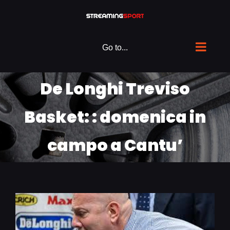
Skip
to
content
Go to...
De Longhi Treviso
Basket: : domenica in
campo a Cantu’