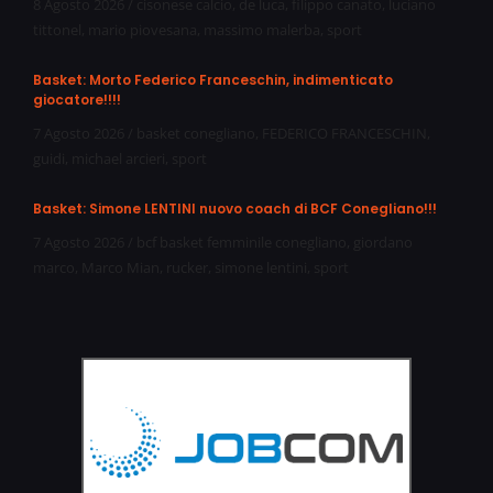
8 Agosto 2026
/
cisonese calcio
,
de luca
,
filippo canato
,
luciano
tittonel
,
mario piovesana
,
massimo malerba
,
sport
Basket: Morto Federico Franceschin, indimenticato
giocatore!!!!
7 Agosto 2026
/
basket conegliano
,
FEDERICO FRANCESCHIN
,
guidi
,
michael arcieri
,
sport
Basket: Simone LENTINI nuovo coach di BCF Conegliano!!!
7 Agosto 2026
/
bcf basket femminile conegliano
,
giordano
marco
,
Marco Mian
,
rucker
,
simone lentini
,
sport