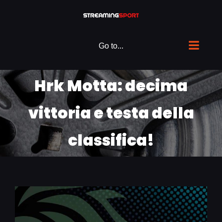
Skip
to
content
Go to...
Hrk Motta: decima
vittoria e testa della
classifica!