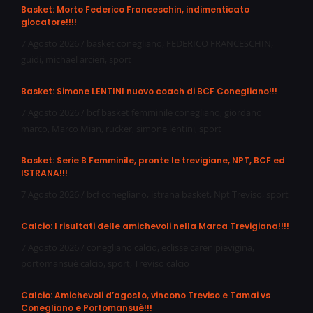
Basket: Morto Federico Franceschin, indimenticato
giocatore!!!!
7 Agosto 2026
/
basket conegliano
,
FEDERICO FRANCESCHIN
,
guidi
,
michael arcieri
,
sport
Basket: Simone LENTINI nuovo coach di BCF Conegliano!!!
7 Agosto 2026
/
bcf basket femminile conegliano
,
giordano
marco
,
Marco Mian
,
rucker
,
simone lentini
,
sport
Basket: Serie B Femminile, pronte le trevigiane, NPT, BCF ed
ISTRANA!!!
7 Agosto 2026
/
bcf conegliano
,
istrana basket
,
Npt Treviso
,
sport
Calcio: I risultati delle amichevoli nella Marca Trevigiana!!!!
7 Agosto 2026
/
conegliano calcio
,
eclisse carenipievigina
,
portomansuè calcio
,
sport
,
Treviso calcio
Calcio: Amichevoli d’agosto, vincono Treviso e Tamai vs
Conegliano e Portomansuè!!!