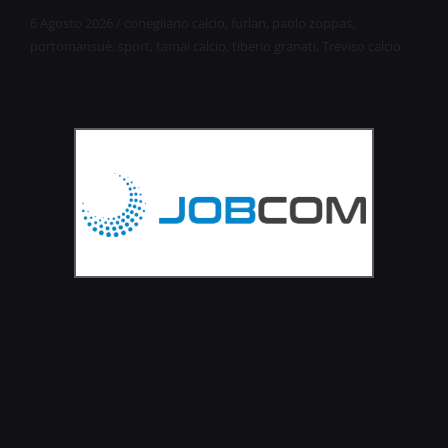
6 Agosto 2026
/
conegliano calcio
,
furlan
,
paolo zoppas
,
portomansuè
,
sport
,
tamai calcio
,
tiberio granati
,
Treviso calcio