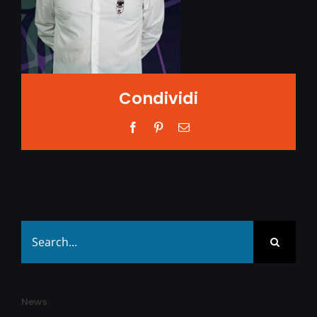
Condividi
Facebook
Pinterest
Email
Search
for:
News