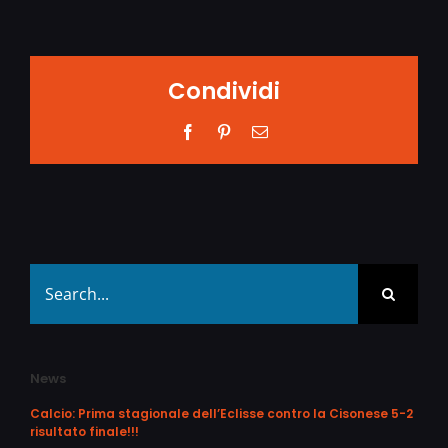
Condividi
Facebook
Pinterest
Email
Search
for:
News
Calcio: Prima stagionale dell’Eclisse contro la Cisonese 5-2
risultato finale!!!