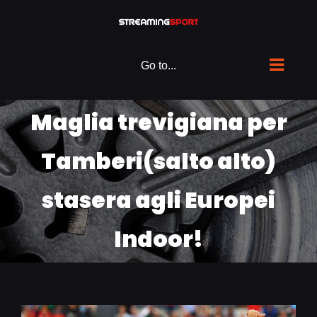
Skip
to
content
Go to...
Maglia trevigiana per
Tamberi(salto alto)
stasera agli Europei
Indoor!