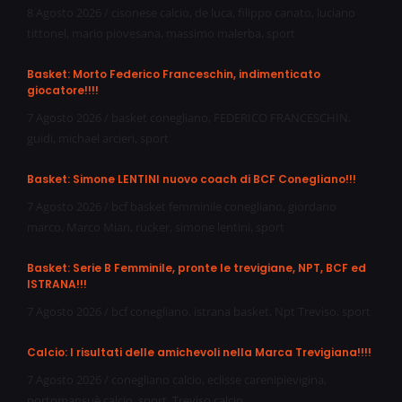
8 Agosto 2026
/
cisonese calcio
,
de luca
,
filippo canato
,
luciano
tittonel
,
mario piovesana
,
massimo malerba
,
sport
Basket: Morto Federico Franceschin, indimenticato
giocatore!!!!
7 Agosto 2026
/
basket conegliano
,
FEDERICO FRANCESCHIN
,
guidi
,
michael arcieri
,
sport
Basket: Simone LENTINI nuovo coach di BCF Conegliano!!!
7 Agosto 2026
/
bcf basket femminile conegliano
,
giordano
marco
,
Marco Mian
,
rucker
,
simone lentini
,
sport
Basket: Serie B Femminile, pronte le trevigiane, NPT, BCF ed
ISTRANA!!!
7 Agosto 2026
/
bcf conegliano
,
istrana basket
,
Npt Treviso
,
sport
Calcio: I risultati delle amichevoli nella Marca Trevigiana!!!!
7 Agosto 2026
/
conegliano calcio
,
eclisse carenipievigina
,
portomansuè calcio
,
sport
,
Treviso calcio