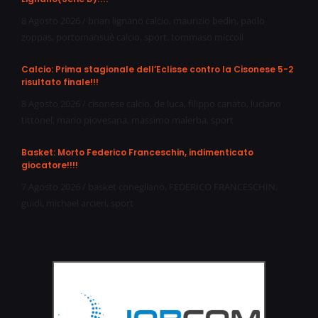
8 Agosto 2026
/
brian lignano calcio
,
maurizio bedin
,
paolo
zoppas
,
portomansuè calcio
,
sport
,
tommaso miccoli
Calcio: Prima stagionale dell’Eclisse contro la Cisonese 5-2
risultato finale!!!
8 Agosto 2026
/
cisonese calcio
,
de luca
,
filippo canato
,
luciano
tittonel
,
mario piovesana
,
massimo malerba
,
sport
Basket: Morto Federico Franceschin, indimenticato
giocatore!!!!
7 Agosto 2026
/
basket conegliano
,
FEDERICO FRANCESCHIN
,
guidi
,
michael arcieri
,
sport