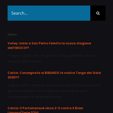
Search
for:
News
Volley: Inizia a San Pietro Feletto la nuova stagione
dell’IMOCO!!!
10 Agosto 2026
/
arici
,
de gennaro
,
Folie
,
garbellotto
,
imoco
,
maschio
,
sport
,
wolosz
Calcio: Consegnata ai BIBANESI la nostra Targa del Gala
2026!!!!
9 Agosto 2026
/
armando da re
,
bruno zanette
,
francesca da re
,
gianfranco ceschin
,
mirco villanova
,
nicola da re
,
sport
,
streamingsport.it
,
venetoglobe.com
Calcio: Il Portomansuè vince 2-0 contro il Brian
Lignano(Serie D)!!!!