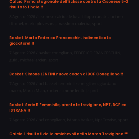
Calcio: Prima stagionale dell’Eclisse contro la Cisonese 5-2
risultato finale!!!
8 Agosto 2026
/
cisonese calcio
,
de luca
,
filippo canato
,
luciano
tittonel
,
mario piovesana
,
massimo malerba
,
sport
Basket: Morto Federico Franceschin, indimenticato
giocatore!!!!
7 Agosto 2026
/
basket conegliano
,
FEDERICO FRANCESCHIN
,
guidi
,
michael arcieri
,
sport
Basket: Simone LENTINI nuovo coach di BCF Conegliano!!!
7 Agosto 2026
/
bcf basket femminile conegliano
,
giordano
marco
,
Marco Mian
,
rucker
,
simone lentini
,
sport
Basket: Serie B Femminile, pronte le trevigiane, NPT, BCF ed
ISTRANA!!!
7 Agosto 2026
/
bcf conegliano
,
istrana basket
,
Npt Treviso
,
sport
Calcio: I risultati delle amichevoli nella Marca Trevigiana!!!!