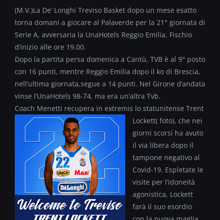
(M.V.)La De’ Longhi Treviso Basket dopo un mese esatto
torna domani a giocare al Palaverde per la 21° giornata di
Serie A, avversaria la UnaHotels Reggio Emilia. Fischio
d’inizio alle ore 19.00.
Dopo la partita persa domenica a Cantù, TVB è al 9° posto
con 16 punti, mentre Reggio Emilia dopo il ko di Brescia,
nell’ultima giornata,segue a 14 punti. Nel Girone d’andata
vinse l’UnaHotels 98-74, ma era un’altra Tvb.
Coach Menetti recupera in extremis lo statunitense Trent
Lockett( foto)
, che nei
giorni scorsi ha avuto
il via libera dopo il
tampone negativo al
Covid-19. Espletate le
visite per l’idoneità
agonistica, Lockett
farà il suo esordio
con la nuova maglia,