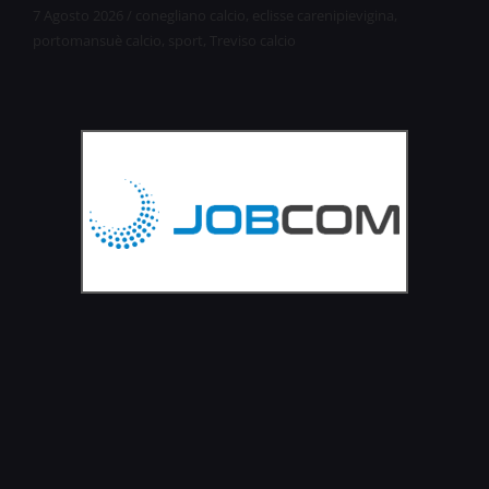
7 Agosto 2026
/
conegliano calcio
,
eclisse carenipievigina
,
portomansuè calcio
,
sport
,
Treviso calcio