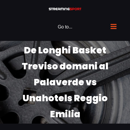
Skip
to
content
Go to...
De Longhi Basket
Treviso domani al
Palaverde vs
Unahotels Reggio
Emilia