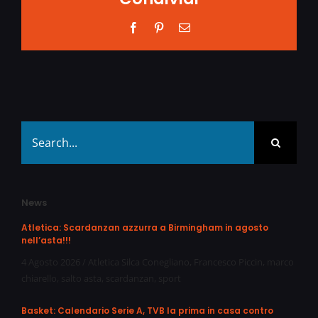
Facebook
Pinterest
Email
Search
for:
News
Atletica: Scardanzan azzurra a Birmingham in agosto
nell’asta!!!
4 Agosto 2026
/
Atletica Silca Conegliano
,
Francesco Piccin
,
marco
chiarello
,
salto asta
,
scardanzan
,
sport
Basket: Calendario Serie A, TVB la prima in casa contro