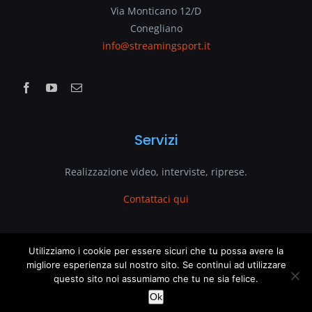
Via Monticano 12/D
Conegliano
info@streamingsport.it
Servizi
Realizzazione video, interviste, riprese.
Contattaci qui
www.streamingsport.it
Utilizziamo i cookie per essere sicuri che tu possa avere la
This website uses cookies and third party services.
migliore esperienza sul nostro sito. Se continui ad utilizzare
questo sito noi assumiamo che tu ne sia felice.
è un sito web di
VenetoGlobe.com
OK
Ok