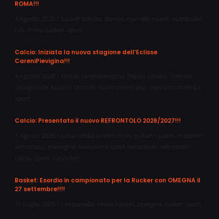
ROMA!!!
4 Agosto 2026
/
basket treviso
,
doncic
,
marcelo nicola
,
nutribullet
tvb
,
roma basket
,
sport
Calcio: Iniziata la nuova stagione dell’Eclisse
CareniPievigina!!!
4 Agosto 2026
/
eclisse carenipievigina
,
filippo canato
,
lorenzo
casagrande
,
luciano tittonel
,
mario piovesana
,
massimo malerba
,
sport
Calcio: Presentato il nuovo REFRONTOLO 2026/2027!!!
1 Agosto 2026
/
canal sindaco refrontolo
,
giuliano pasin
,
massimo
antoniazzi
,
meneghel assessotre sport refrontolo
,
refrontolo
calcio
,
sport
,
vanni bet
Basket: Esordio in campionato per la Rucker con OMEGNA il
27 settembre!!!!
31 Luglio 2026
/
campanella
,
imola basket
,
omegna
,
rucker
,
sport