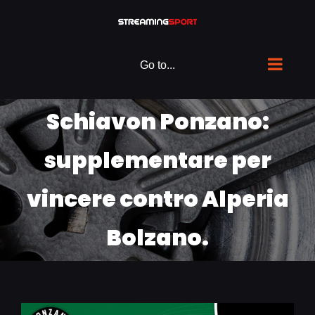
Skip
to
content
Go to...
Schiavon Ponzano:
supplementare per
vincere contro Alperia
Bolzano.