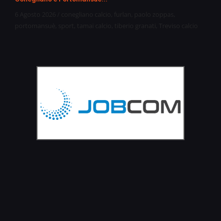
6 Agosto 2026
/
conegliano calcio
,
furlan
,
paolo zoppas
,
portomansuè
,
sport
,
tamai calcio
,
tiberio granati
,
Treviso calcio