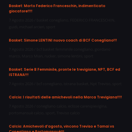
Basket: Morto Federico Franceschin, indimenticato
giocatore!!!!
7 Agosto 2026
/
basket conegliano
,
FEDERICO FRANCESCHIN
,
guidi
,
michael arcieri
,
sport
Basket: Simone LENTINI nuovo coach di BCF Conegliano!!!
7 Agosto 2026
/
bcf basket femminile conegliano
,
giordano
marco
,
Marco Mian
,
rucker
,
simone lentini
,
sport
Basket: Serie B Femminile, pronte le trevigiane, NPT, BCF ed
ISTRANA!!!
7 Agosto 2026
/
bcf conegliano
,
istrana basket
,
Npt Treviso
,
sport
Calcio: I risultati delle amichevoli nella Marca Trevigiana!!!!
7 Agosto 2026
/
conegliano calcio
,
eclisse carenipievigina
,
portomansuè calcio
,
sport
,
Treviso calcio
Calcio: Amichevoli d’agosto, vincono Treviso e Tamai vs
Conegliano e Portomansuè!!!