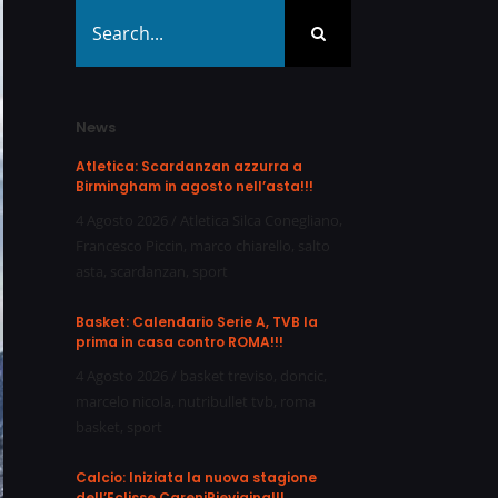
Search
for:
News
Atletica: Scardanzan azzurra a
Birmingham in agosto nell’asta!!!
4 Agosto 2026
/
Atletica Silca Conegliano
,
Francesco Piccin
,
marco chiarello
,
salto
asta
,
scardanzan
,
sport
Basket: Calendario Serie A, TVB la
prima in casa contro ROMA!!!
4 Agosto 2026
/
basket treviso
,
doncic
,
marcelo nicola
,
nutribullet tvb
,
roma
basket
,
sport
Calcio: Iniziata la nuova stagione
dell’Eclisse CareniPievigina!!!