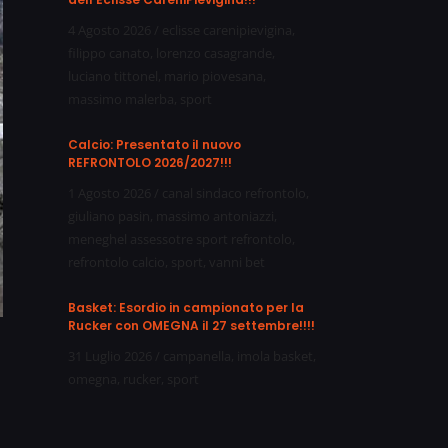
4 Agosto 2026
/
eclisse carenipievigina
,
filippo canato
,
lorenzo casagrande
,
luciano tittonel
,
mario piovesana
,
massimo malerba
,
sport
Calcio: Presentato il nuovo
REFRONTOLO 2026/2027!!!
1 Agosto 2026
/
canal sindaco refrontolo
,
giuliano pasin
,
massimo antoniazzi
,
meneghel assessotre sport refrontolo
,
refrontolo calcio
,
sport
,
vanni bet
Basket: Esordio in campionato per la
Rucker con OMEGNA il 27 settembre!!!!
31 Luglio 2026
/
campanella
,
imola basket
,
omegna
,
rucker
,
sport