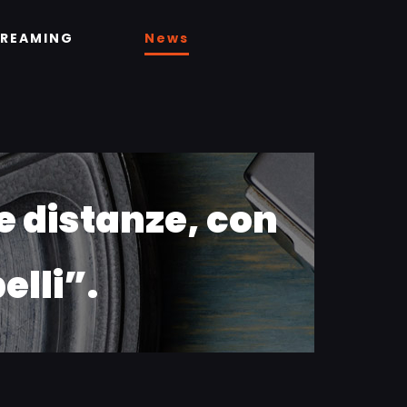
TREAMING
News
e distanze, con
elli”.