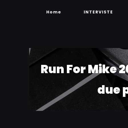
Skip
to
Home
INTERVISTE
content
Run For Mike 2
due p