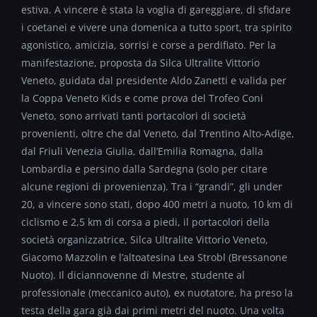
estiva. A vincere è stata la voglia di gareggiare, di sfidare
i coetanei e vivere una domenica a tutto sport, tra spirito
agonistico, amicizia, sorrisi e corse a perdifiato. Per la
manifestazione, proposta da Silca Ultralite Vittorio
Veneto, guidata dal presidente Aldo Zanetti e valida per
la Coppa Veneto Kids e come prova del Trofeo Coni
Veneto, sono arrivati tanti portacolori di società
provenienti, oltre che dal Veneto, dal Trentino Alto-Adige,
dal Friuli Venezia Giulia, dall’Emilia Romagna, dalla
Lombardia e persino dalla Sardegna (solo per citare
alcune regioni di provenienza). Tra i “grandi”, gli under
20, a vincere sono stati, dopo 400 metri a nuoto, 10 km di
ciclismo e 2,5 km di corsa a piedi, il portacolori della
società organizzatrice, Silca Ultralite Vittorio Veneto,
Giacomo Mazzolin e l’altoatesina Lea Strobl (Bressanone
Nuoto). Il diciannovenne di Mestre, studente al
professionale (meccanico auto), ex nuotatore, ha preso la
testa della gara già dai primi metri del nuoto. Una volta