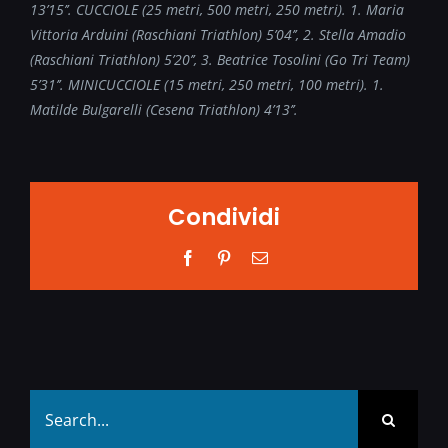
13’15’’.
CUCCIOLE (25 metri, 500 metri, 250 metri). 1. Maria
Vittoria Arduini (Raschiani Triathlon) 5
’04’’, 2. Stella Amadio
(Raschiani Triathlon) 5’20’’, 3. Beatrice Tosolini (Go Tri Team)
5’31’’.
MINICUCCIOLE (15 metri, 250 metri, 100 metri). 1.
Matilde Bulgarelli (Cesena Triathlon) 4
’13’’.
Condividi
Facebook
Pinterest
Email
Search
for: