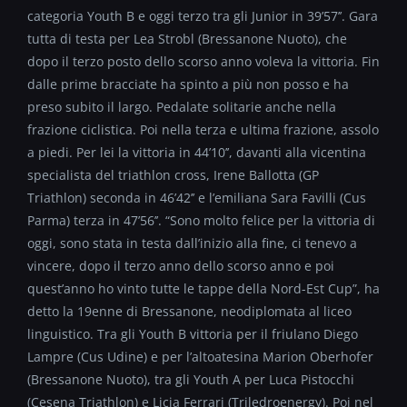
categoria Youth B e oggi terzo tra gli Junior in 39’57’’. Gara
tutta di testa per Lea Strobl (Bressanone Nuoto), che
dopo il terzo posto dello scorso anno voleva la vittoria. Fin
dalle prime bracciate ha spinto a più non posso e ha
preso subito il largo. Pedalate solitarie anche nella
frazione ciclistica. Poi nella terza e ultima frazione, assolo
a piedi. Per lei la vittoria in 44’10’’, davanti alla vicentina
specialista del triathlon cross, Irene Ballotta (GP
Triathlon) seconda in 46’42’’ e l’emiliana Sara Favilli (Cus
Parma) terza in 47’56’’. “Sono molto felice per la vittoria di
oggi, sono stata in testa dall’inizio alla fine, ci tenevo a
vincere, dopo il terzo anno dello scorso anno e poi
quest’anno ho vinto tutte le tappe della Nord-Est Cup”, ha
detto la 19enne di Bressanone, neodiplomata al liceo
linguistico. Tra gli Youth B vittoria per il friulano Diego
Lampre (Cus Udine) e per l’altoatesina Marion Oberhofer
(Bressanone Nuoto), tra gli Youth A per Luca Pistocchi
(Cesena Triathlon) e Licia Ferrari (Triledroenergy). Poi nel