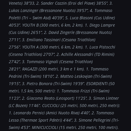
Veneto) 38
’’33, 2. Sander Cazzin (Eroi del Piave) 38’55’’, 3.
Lukas Lanzinger (Bressanone Nuoto) 39’57’’, 4. Tommaso
Poletti (Tri – Swim Asd) 40’39’’, 5. Luca Blasoni (Cus Udine)
40’53’’.
YOUTH B (300 metri, 6 km, 2 km). 1. Diego Lampre
(Cus Udine) 26
’51’’, 2. David Zingerle (Bressanone Nuoto)
27’11’’, 3. Emiliano Tassinari (Cesana Triathlon)
27’56’’.
YOUTH A (300 metri, 6 km, 2 km). 1. Luca Pistocchi
(Cesena Triathlon) 27
’07’’, 2. Achille Alessandri (TD Rimini)
27’42’’, 3. Tommaso Vignali (Cesena Triathlon)
28’21’’.
RAGAZZI (200 metri, 3 km e 1 km). 1. Tommaso
Pedrini (Tri-Swim) 18
’10’’, 2. Matteo Leskovjan
(Tri-Swim)
19
’15’’, 3. Pietro Bonora (Tri-Swim) 19’39’’.
ESORDIENTI (50
metri, 1,5 km, 500 metri): 1. Tommaso Frizzi (Tri-Swim)
11
’23’’, 2. Giacomo Reato (Leosport) 11’25’’, 3. Simon Lintner
(LC Bozen) 11’46’’.
CUCCIOLI (25 metri, 500 metri, 250 metri):
1. Leonardo Pernici (Amici Nuoto Riva) 4
’40’’, 2. Tommaso
Lessa (Thermae Sport Pdntri) 4’44’’, 3. Simone Pellegrini (Tri-
Swim) 4’53’’.
MINICUCCIOLI (15 metri, 250 metri, 100 metri).