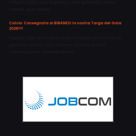
10 Agosto 2026
/
arici
,
de gennaro
,
Folie
,
garbellotto
,
imoco
,
maschio
,
sport
,
wolosz
Calcio: Consegnata ai BIBANESI la nostra Targa del Gala
2026!!!!
9 Agosto 2026
/
armando da re
,
bruno zanette
,
francesca da re
,
gianfranco ceschin
,
mirco villanova
,
nicola da re
,
sport
,
streamingsport.it
,
venetoglobe.com