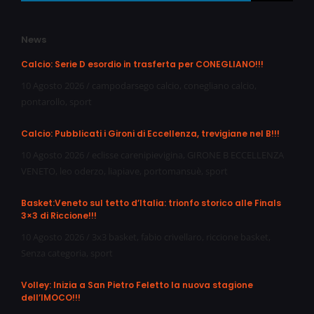
News
Calcio: Serie D esordio in trasferta per CONEGLIANO!!!
10 Agosto 2026
/
campodarsego calcio
,
conegliano calcio
,
pontarollo
,
sport
Calcio: Pubblicati i Gironi di Eccellenza, trevigiane nel B!!!
10 Agosto 2026
/
eclisse carenipievigina
,
GIRONE B ECCELLENZA
VENETO
,
leo oderzo
,
liapiave
,
portomansuè
,
sport
Basket:Veneto sul tetto d’Italia: trionfo storico alle Finals
3×3 di Riccione!!!
10 Agosto 2026
/
3x3 basket
,
fabio crivellaro
,
riccione basket
,
Senza categoria
,
sport
Volley: Inizia a San Pietro Feletto la nuova stagione
dell’IMOCO!!!