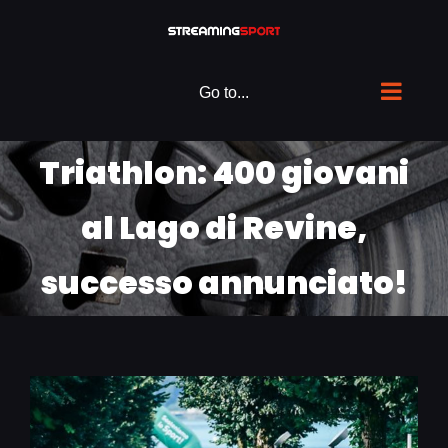
Skip
to
content
Go to...
Triathlon: 400 giovani
al Lago di Revine,
successo annunciato!