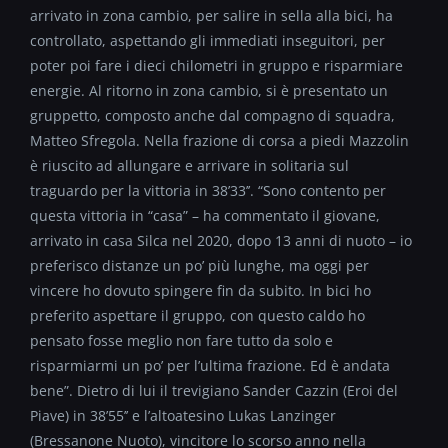
arrivato in zona cambio, per salire in sella alla bici, ha
controllato, aspettando gli immediati inseguitori, per
poter poi fare i dieci chilometri in gruppo e risparmiare
energie. Al ritorno in zona cambio, si è presentato un
gruppetto, composto anche dal compagno di squadra,
Matteo Sfregola. Nella frazione di corsa a piedi Mazzolin
è riuscito ad allungare e arrivare in solitaria sul
traguardo per la vittoria in 38’33’’. “Sono contento per
questa vittoria in “casa” – ha commentato il giovane,
arrivato in casa Silca nel 2020, dopo 13 anni di nuoto – io
preferisco distanze un po’ più lunghe, ma oggi per
vincere ho dovuto spingere fin da subito. In bici ho
preferito aspettare il gruppo, con questo caldo ho
pensato fosse meglio non fare tutto da solo e
risparmiarmi un po’ per l’ultima frazione. Ed è andata
bene”. Dietro di lui il trevigiano Sander Cazzin (Eroi del
Piave) in 38’55’’ e l’altoatesino Lukas Lanzinger
(Bressanone Nuoto), vincitore lo scorso anno nella