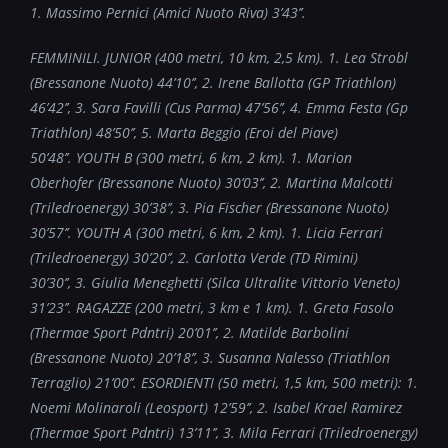
1. Massimo Pernici (Amici Nuoto Riva) 3
’43’’.
FEMMINILI. JUNIOR (400 metri, 10 km, 2,5 km). 1. Lea Strobl
(Bressanone Nuoto) 44
’10’’, 2.
Irene Ballotta (GP Triathlon)
46
’42’’, 3. Sara Favilli (Cus Parma) 47’56’’
, 4. Emma Festa (Gp
Triathlon) 48
’50’’, 5. Marta Beggio (Eroi del Piave)
50’48’’.
YOUTH B (300 metri, 6 km, 2 km). 1. Marion
Oberhofer (Bressanone Nuoto) 30
’03’’, 2. Martina Malcotti
(Triledroenergy) 30’38’’, 3. Pia Fischer (Bressanone Nuoto)
30’57’’.
YOUTH A (300 metri, 6 km, 2 km). 1. Licia Ferrari
(Triledroenergy) 30
’20’’, 2. Carlotta Verde (TD Rimini)
30’30’’,
3. Giulia Meneghetti (Silca Ultralite Vittorio Veneto)
31
’23’’.
RAGAZZE (200 metri, 3 km e 1 km). 1. Greta Fasolo
(Thermae Sport Pdntri) 20
’01’’, 2. Matilde Barbolini
(Bressanone Nuoto) 20’18’’, 3. Susanna Nalesso (Triathlon
Terraglio) 21’00’’.
ESORDIENTI (50 metri, 1,5 km, 500 metri): 1.
Noemi Molinaroli (Leosport) 12
’59’’, 2. Isabel Krael Ramirez
(Thermae Sport Pdntri) 13’11’’, 3. Mila Ferrari (Triledroenergy)