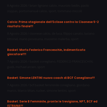
8 Agosto 2026
/
brian lignano calcio
,
maurizio bedin
,
paolo
zoppas
,
portomansuè calcio
,
sport
,
tommaso miccoli
Calcio: Prima stagionale dell’Eclisse contro la Cisonese 5-2
risultato finale!!!
8 Agosto 2026
/
cisonese calcio
,
de luca
,
filippo canato
,
luciano
tittonel
,
mario piovesana
,
massimo malerba
,
sport
Basket: Morto Federico Franceschin, indimenticato
giocatore!!!!
7 Agosto 2026
/
basket conegliano
,
FEDERICO FRANCESCHIN
,
guidi
,
michael arcieri
,
sport
Basket: Simone LENTINI nuovo coach di BCF Conegliano!!!
7 Agosto 2026
/
bcf basket femminile conegliano
,
giordano
marco
,
Marco Mian
,
rucker
,
simone lentini
,
sport
Basket: Serie B Femminile, pronte le trevigiane, NPT, BCF ed
ISTRANA!!!