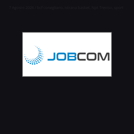
7 Agosto 2026
/
bcf conegliano
,
istrana basket
,
Npt Treviso
,
sport