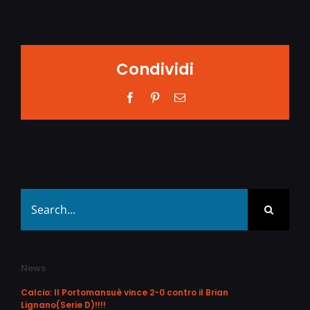
Condividi
Facebook
Pinterest
Email
Search
for:
News
Calcio: Il Portomansuè vince 2-0 contro il Brian
Lignano(Serie D)!!!!