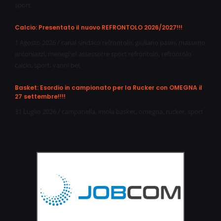
sport
Calcio: Presentato il nuovo REFRONTOLO 2026/2027!!!
1 Agosto 2026
/
canal sindaco refrontolo
,
giuliano pasin
,
massimo
antoniazzi
,
meneghel assessotre sport refrontolo
,
refrontolo
calcio
,
sport
,
vanni bet
Basket: Esordio in campionato per la Rucker con OMEGNA il
27 settembre!!!!
31 Luglio 2026
/
campanella
,
imola basket
,
omegna
,
rucker
,
sport