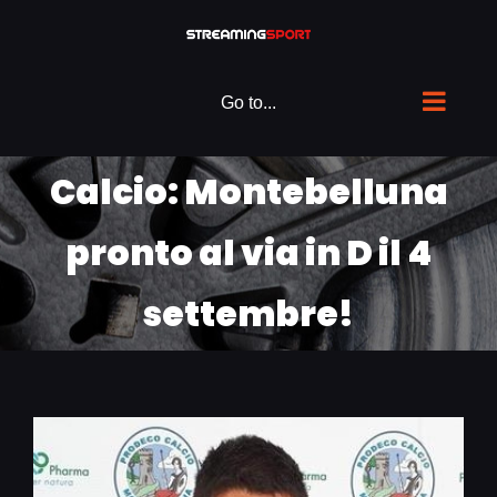
Skip
to
content
Go to...
Calcio: Montebelluna
pronto al via in D il 4
settembre!