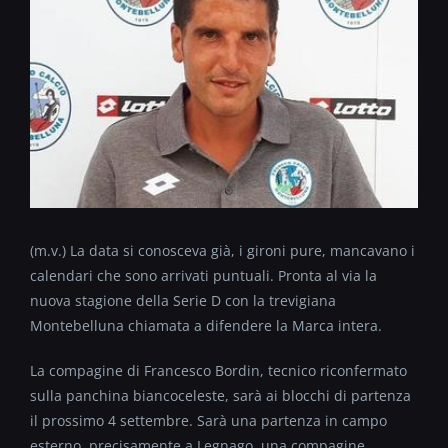
(m.v.) La data si conosceva già, i gironi pure, mancavano i
calendari che sono arrivati puntuali. Pronta al via la
nuova stagione della Serie D con la trevigiana
Montebelluna chiamata a difendere la Marca intera.
La compagine di Francesco Bordin, tecnico riconfermato
sulla panchina biancoceleste, sarà ai blocchi di partenza
il prossimo 4 settembre. Sarà una partenza in campo
esterno, precisamente a Legnago, una compagine