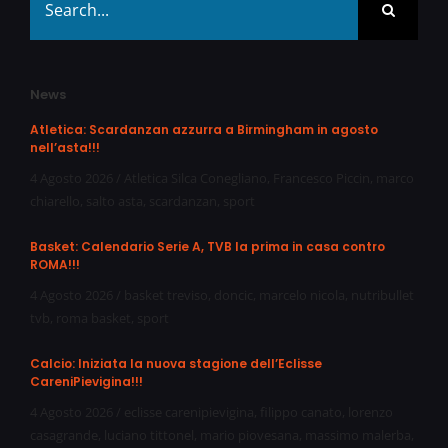
for:
News
Atletica: Scardanzan azzurra a Birmingham in agosto
nell’asta!!!
4 Agosto 2026
/
Atletica Silca Conegliano
,
Francesco Piccin
,
marco
chiarello
,
salto asta
,
scardanzan
,
sport
Basket: Calendario Serie A, TVB la prima in casa contro
ROMA!!!
4 Agosto 2026
/
basket treviso
,
doncic
,
marcelo nicola
,
nutribullet
tvb
,
roma basket
,
sport
Calcio: Iniziata la nuova stagione dell’Eclisse
CareniPievigina!!!
4 Agosto 2026
/
eclisse carenipievigina
,
filippo canato
,
lorenzo
casagrande
,
luciano tittonel
,
mario piovesana
,
massimo malerba
,