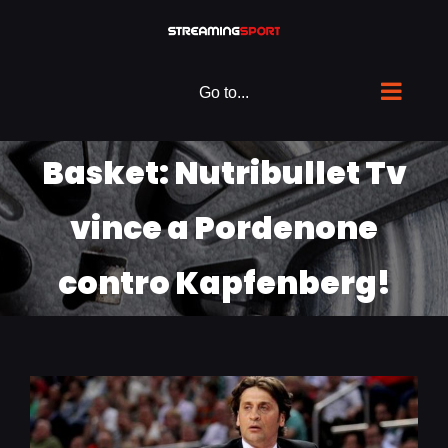
Skip
to
content
Go to...
Basket: Nutribullet Tv
vince a Pordenone
contro Kapfenberg!