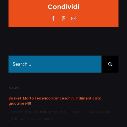
Condividi
Facebook
Pinterest
Email
Search
for:
News
Basket: Morto Federico Franceschin, indimenticato
giocatore!!!!
7 Agosto 2026
/
basket conegliano
,
FEDERICO FRANCESCHIN
,
guidi
,
michael arcieri
,
sport