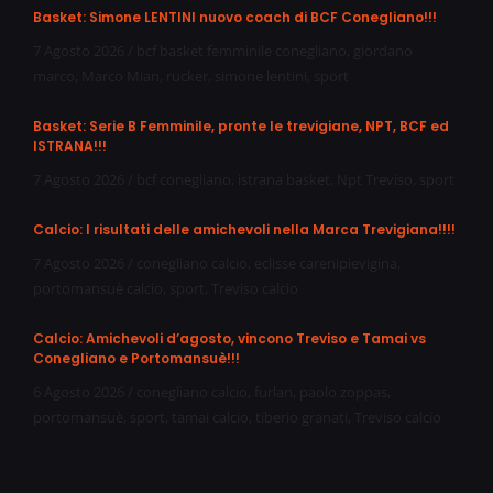
Basket: Simone LENTINI nuovo coach di BCF Conegliano!!!
7 Agosto 2026
/
bcf basket femminile conegliano
,
giordano
marco
,
Marco Mian
,
rucker
,
simone lentini
,
sport
Basket: Serie B Femminile, pronte le trevigiane, NPT, BCF ed
ISTRANA!!!
7 Agosto 2026
/
bcf conegliano
,
istrana basket
,
Npt Treviso
,
sport
Calcio: I risultati delle amichevoli nella Marca Trevigiana!!!!
7 Agosto 2026
/
conegliano calcio
,
eclisse carenipievigina
,
portomansuè calcio
,
sport
,
Treviso calcio
Calcio: Amichevoli d’agosto, vincono Treviso e Tamai vs
Conegliano e Portomansuè!!!
6 Agosto 2026
/
conegliano calcio
,
furlan
,
paolo zoppas
,
portomansuè
,
sport
,
tamai calcio
,
tiberio granati
,
Treviso calcio