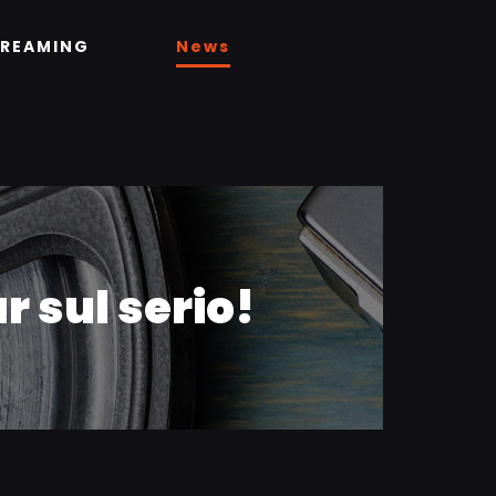
TREAMING
News
r sul serio!