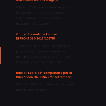
4 Agosto 2026
/
eclisse carenipievigina
,
filippo canato
,
lorenzo casagrande
,
luciano tittonel
,
mario piovesana
,
massimo malerba
,
sport
Calcio: Presentato il nuovo
REFRONTOLO 2026/2027!!!
1 Agosto 2026
/
canal sindaco refrontolo
,
giuliano pasin
,
massimo antoniazzi
,
ail
meneghel assessotre sport refrontolo
,
refrontolo calcio
,
sport
,
vanni bet
Basket: Esordio in campionato per la
Rucker con OMEGNA il 27 settembre!!!!
31 Luglio 2026
/
campanella
,
imola basket
,
omegna
,
rucker
,
sport