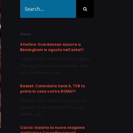
Search
for:
News
Atletica: Scardanzan azzurra a
Birmingham in agosto nell’asta!!!
4 Agosto 2026
/
Atletica Silca Conegliano
,
Francesco Piccin
,
marco chiarello
,
salto
asta
,
scardanzan
,
sport
Basket: Calendario Serie A, TVB la
prima in casa contro ROMA!!!
4 Agosto 2026
/
basket treviso
,
doncic
,
marcelo nicola
,
nutribullet tvb
,
roma
basket
,
sport
Calcio: Iniziata la nuova stagione
dell’Eclisse CareniPievigina!!!