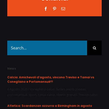
Facebook
Pinterest
Email
Search
for:
News
Calcio: Amichevoli d’agosto, vincono Treviso e Tamai vs
Conegliano e Portomansuè!!!
6 Agosto 2026
/
conegliano calcio
,
furlan
,
paolo zoppas
,
portomansuè
,
sport
,
tamai calcio
,
tiberio granati
,
Treviso calcio
Atletica: Scardanzan azzurra a Birmingham in agosto