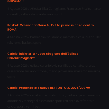
nell’asta!!!
4 Agosto 2026
/
Atletica Silca Conegliano
,
Francesco Piccin
,
marco
chiarello
,
salto asta
,
scardanzan
,
sport
Basket: Calendario Serie A, TVB la prima in casa contro
ROMA!!!
4 Agosto 2026
/
basket treviso
,
doncic
,
marcelo nicola
,
nutribullet
tvb
,
roma basket
,
sport
Calcio: Iniziata la nuova stagione dell’Eclisse
CareniPievigina!!!
4 Agosto 2026
/
eclisse carenipievigina
,
filippo canato
,
lorenzo
casagrande
,
luciano tittonel
,
mario piovesana
,
massimo malerba
,
sport
Calcio: Presentato il nuovo REFRONTOLO 2026/2027!!!
1 Agosto 2026
/
canal sindaco refrontolo
,
giuliano pasin
,
massimo
antoniazzi
,
meneghel assessotre sport refrontolo
,
refrontolo
calcio
,
sport
,
vanni bet