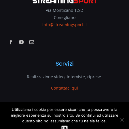
Via Monticano 12/D
Conegliano
info@streamingsport.it
Servizi
Realizzazione video, interviste, riprese.
Contattaci qui
www.streamingsport.it
Utilizziamo i cookie per essere sicuri che tu possa avere la
migliore esperienza sul nostro sito. Se continui ad utilizzare
questo sito noi assumiamo che tu ne sia felice.
è un sito web di
VenetoGlobe.com
This website uses cookies and third party services.
OK
Ok