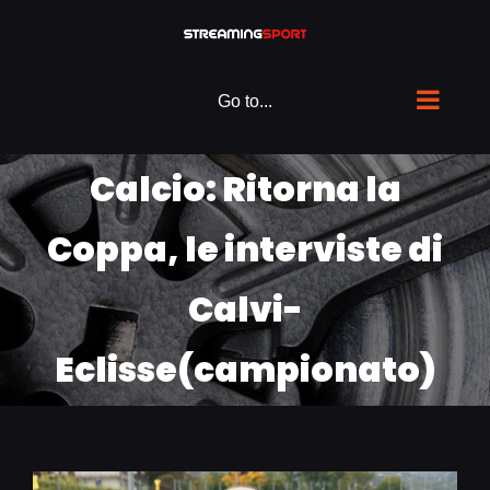
Skip
to
content
Go to...
Calcio: Ritorna la
Coppa, le interviste di
Calvi-
Eclisse(campionato)