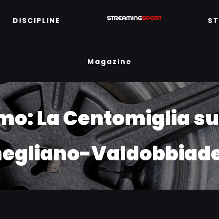
DISCIPLINE
S
Magazine
o: La Centomiglia sul
egliano-Valdobbiad