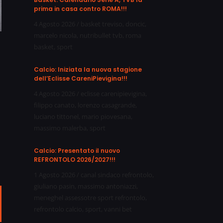
prima in casa contro ROMA!!!
4 Agosto 2026
/
basket treviso
,
doncic
,
marcelo nicola
,
nutribullet tvb
,
roma
basket
,
sport
Calcio: Iniziata la nuova stagione
dell’Eclisse CareniPievigina!!!
4 Agosto 2026
/
eclisse carenipievigina
,
filippo canato
,
lorenzo casagrande
,
luciano tittonel
,
mario piovesana
,
massimo malerba
,
sport
Calcio: Presentato il nuovo
REFRONTOLO 2026/2027!!!
1 Agosto 2026
/
canal sindaco refrontolo
,
giuliano pasin
,
massimo antoniazzi
,
meneghel assessotre sport refrontolo
,
ail
refrontolo calcio
,
sport
,
vanni bet