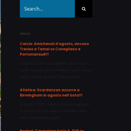
Search
for:
News
Calcio: Amichevoli d’agosto, vincono
Treviso e Tamai vs Conegliano e
Portomansuè!!!
6 Agosto 2026
/
conegliano calcio
,
furlan
,
paolo zoppas
,
portomansuè
,
sport
,
tamai
calcio
,
tiberio granati
,
Treviso calcio
Atletica: Scardanzan azzurra a
Birmingham in agosto nell’asta!!!
4 Agosto 2026
/
Atletica Silca Conegliano
,
Francesco Piccin
,
marco chiarello
,
salto
asta
,
scardanzan
,
sport
Basket: Calendario Serie A, TVB la