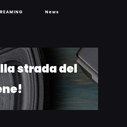
TREAMING
News
la strada del
ene!