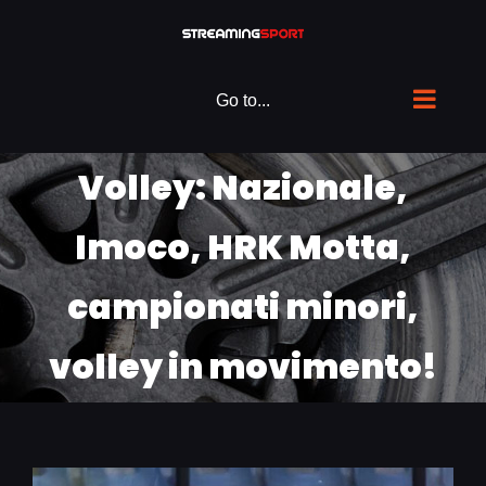
Skip
to
content
Go to...
Volley: Nazionale,
Imoco, HRK Motta,
campionati minori,
volley in movimento!