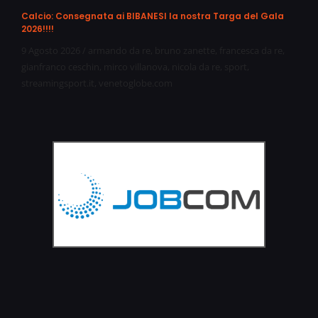
Calcio: Consegnata ai BIBANESI la nostra Targa del Gala
2026!!!!
9 Agosto 2026
/
armando da re
,
bruno zanette
,
francesca da re
,
gianfranco ceschin
,
mirco villanova
,
nicola da re
,
sport
,
streamingsport.it
,
venetoglobe.com