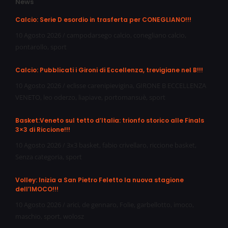
News
Calcio: Serie D esordio in trasferta per CONEGLIANO!!!
10 Agosto 2026
/
campodarsego calcio
,
conegliano calcio
,
pontarollo
,
sport
Calcio: Pubblicati i Gironi di Eccellenza, trevigiane nel B!!!
10 Agosto 2026
/
eclisse carenipievigina
,
GIRONE B ECCELLENZA
VENETO
,
leo oderzo
,
liapiave
,
portomansuè
,
sport
Basket:Veneto sul tetto d’Italia: trionfo storico alle Finals
3×3 di Riccione!!!
10 Agosto 2026
/
3x3 basket
,
fabio crivellaro
,
riccione basket
,
Senza categoria
,
sport
Volley: Inizia a San Pietro Feletto la nuova stagione
dell’IMOCO!!!
10 Agosto 2026
/
arici
,
de gennaro
,
Folie
,
garbellotto
,
imoco
,
maschio
,
sport
,
wolosz