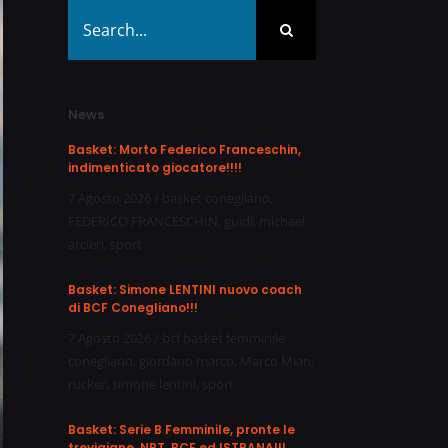
Search
for:
News
Basket: Morto Federico Franceschin,
indimenticato giocatore!!!!
7 Agosto 2026
/
basket conegliano
,
FEDERICO FRANCESCHIN
,
guidi
,
michael
arcieri
,
sport
Basket: Simone LENTINI nuovo coach
di BCF Conegliano!!!
7 Agosto 2026
/
bcf basket femminile
conegliano
,
giordano marco
,
Marco Mian
,
rucker
,
simone lentini
,
sport
Basket: Serie B Femminile, pronte le
trevigiane, NPT, BCF ed ISTRANA!!!