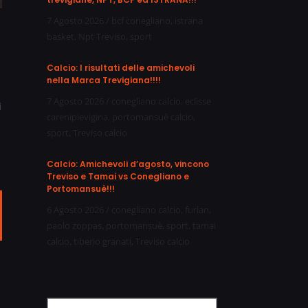
7 Agosto 2026
/
bcf conegliano
,
istrana
basket
,
Npt Treviso
,
sport
Calcio: I risultati delle amichevoli
nella Marca Trevigiana!!!!
7 Agosto 2026
/
conegliano calcio
,
eclisse
i
carenipievigina
,
portomansuè calcio
,
sport
,
Treviso calcio
Calcio: Amichevoli d’agosto, vincono
Treviso e Tamai vs Conegliano e
Portomansuè!!!
6 Agosto 2026
/
conegliano calcio
,
furlan
,
ail
paolo zoppas
,
portomansuè
,
sport
,
tamai
calcio
,
tiberio granati
,
Treviso calcio