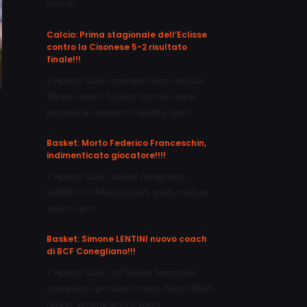
miccoli
Calcio: Prima stagionale dell’Eclisse
contro la Cisonese 5-2 risultato
finale!!!
8 Agosto 2026
/
cisonese calcio
,
de luca
,
filippo canato
,
luciano tittonel
,
mario
piovesana
,
massimo malerba
,
sport
Basket: Morto Federico Franceschin,
indimenticato giocatore!!!!
7 Agosto 2026
/
basket conegliano
,
FEDERICO FRANCESCHIN
,
guidi
,
michael
arcieri
,
sport
Basket: Simone LENTINI nuovo coach
di BCF Conegliano!!!
7 Agosto 2026
/
bcf basket femminile
conegliano
,
giordano marco
,
Marco Mian
,
rucker
,
simone lentini
,
sport