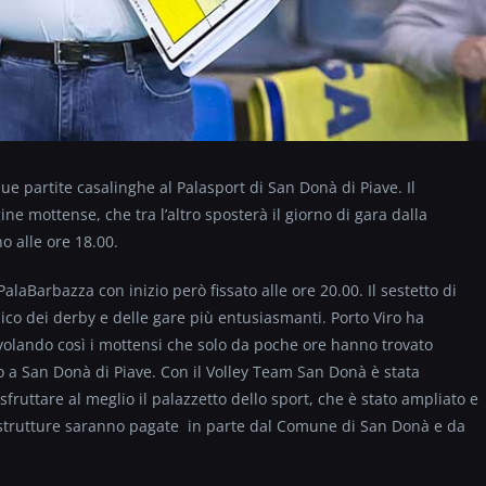
sue partite casalinghe al Palasport di San Donà di Piave. Il
e mottense, che tra l’altro sposterà il giorno di gara dalla
o alle ore 18.00.
alaBarbazza con inizio però fissato alle ore 20.00. Il sestetto di
ssico dei derby e delle gare più entusiasmanti. Porto Viro ha
evolando così i mottensi che solo da poche ore hanno trovato
lo a San Donà di Piave. Con il Volley Team San Donà è stata
ruttare al meglio il palazzetto dello sport, che è stato ampliato e
e strutture saranno pagate in parte dal Comune di San Donà e da