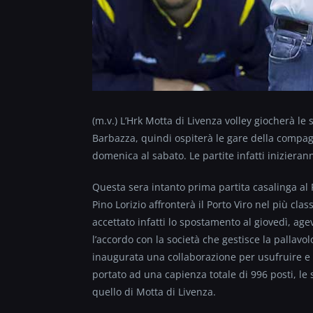
(m.v.) L’Hrk Motta di Livenza volley giocherà le 
Barbazza, quindi ospiterà le gare della compagin
domenica al sabato. Le partite infatti inizierann
Questa sera intanto prima partita casalinga al P
Pino Lorizio affronterà il Porto Viro nel più cla
accettato infatti lo spostamento al giovedì, ag
l’accordo con la società che gestisce la pallavo
inaugurata una collaborazione per usufruire e sf
portato ad una capienza totale di 996 posti, l
quello di Motta di Livenza.