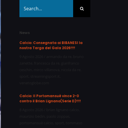
Search
for:
News
Calcio: Consegnata ai BIBANESI la
nostra Targa del Gala 2026!!!!
9 Agosto 2026
/
armando da re
,
bruno
zanette
,
francesca da re
,
gianfranco
ceschin
,
mirco villanova
,
nicola da re
,
sport
,
streamingsport.it
,
venetoglobe.com
Calcio: Il Portomansuè vince 2-0
contro il Brian Lignano(Serie D)!!!!
8 Agosto 2026
/
brian lignano calcio
,
maurizio bedin
,
paolo zoppas
,
portomansuè calcio
,
sport
,
tommaso