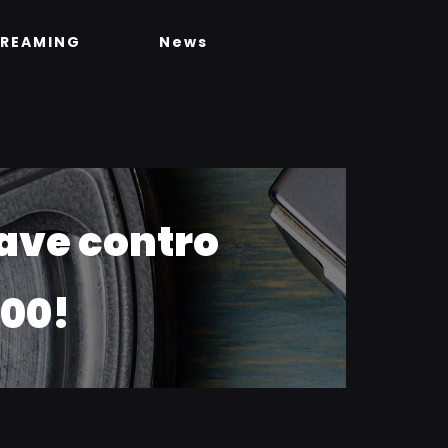
TREAMING
News
iave contro
.00!