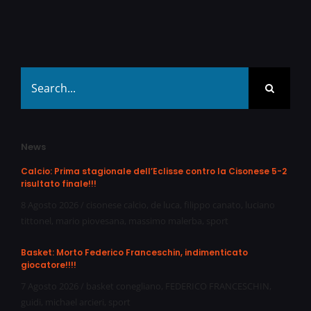
Search
for:
News
Calcio: Prima stagionale dell’Eclisse contro la Cisonese 5-2
risultato finale!!!
8 Agosto 2026
/
cisonese calcio
,
de luca
,
filippo canato
,
luciano
tittonel
,
mario piovesana
,
massimo malerba
,
sport
Basket: Morto Federico Franceschin, indimenticato
giocatore!!!!
7 Agosto 2026
/
basket conegliano
,
FEDERICO FRANCESCHIN
,
guidi
,
michael arcieri
,
sport