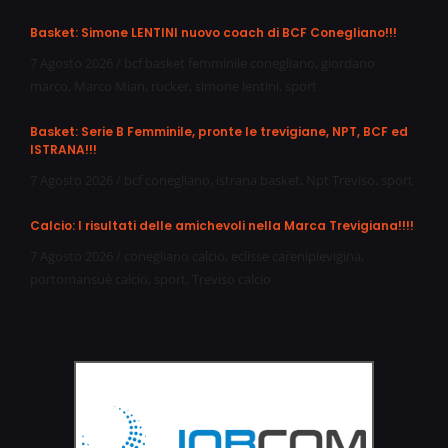
Basket: Simone LENTINI nuovo coach di BCF Conegliano!!!
7 Agosto 2026
/
bcf basket femminile conegliano
,
giordano
marco
,
Marco Mian
,
rucker
,
simone lentini
,
sport
Basket: Serie B Femminile, pronte le trevigiane, NPT, BCF ed
ISTRANA!!!
7 Agosto 2026
/
bcf conegliano
,
istrana basket
,
Npt Treviso
,
sport
Calcio: I risultati delle amichevoli nella Marca Trevigiana!!!!
7 Agosto 2026
/
conegliano calcio
,
eclisse carenipievigina
,
portomansuè calcio
,
sport
,
Treviso calcio