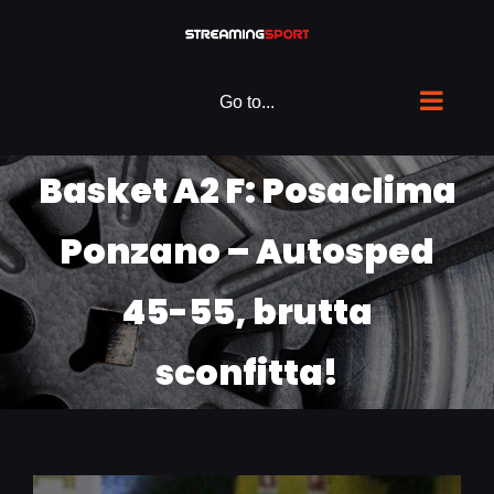
Skip
to
content
Go to...
Basket A2 F: Posaclima
Ponzano – Autosped
45-55, brutta
sconfitta!