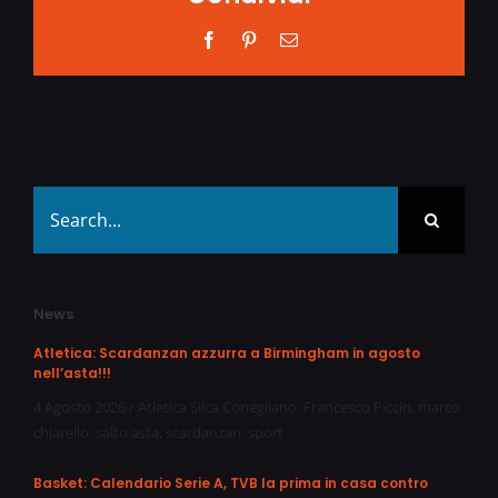
Facebook
Pinterest
Email
Search
for:
News
Atletica: Scardanzan azzurra a Birmingham in agosto
nell’asta!!!
4 Agosto 2026
/
Atletica Silca Conegliano
,
Francesco Piccin
,
marco
chiarello
,
salto asta
,
scardanzan
,
sport
Basket: Calendario Serie A, TVB la prima in casa contro