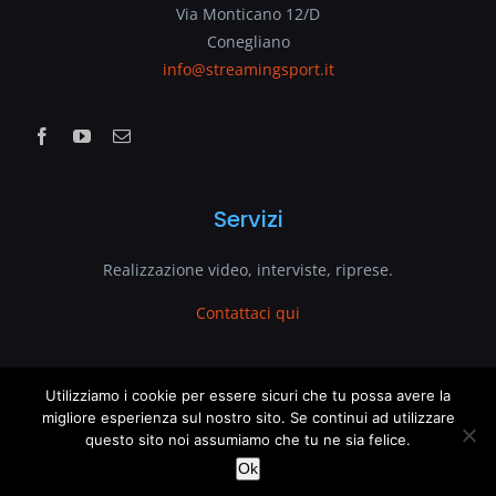
Via Monticano 12/D
Conegliano
info@streamingsport.it
Servizi
Realizzazione video, interviste, riprese.
Contattaci qui
www.streamingsport.it
Utilizziamo i cookie per essere sicuri che tu possa avere la
This website uses cookies and third party services.
migliore esperienza sul nostro sito. Se continui ad utilizzare
questo sito noi assumiamo che tu ne sia felice.
è un sito web di
VenetoGlobe.com
OK
Ok