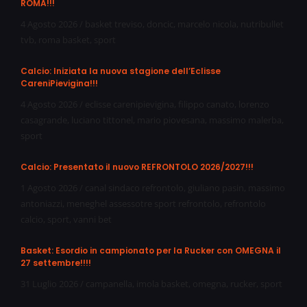
ROMA!!!
4 Agosto 2026
/
basket treviso
,
doncic
,
marcelo nicola
,
nutribullet
tvb
,
roma basket
,
sport
Calcio: Iniziata la nuova stagione dell’Eclisse
CareniPievigina!!!
4 Agosto 2026
/
eclisse carenipievigina
,
filippo canato
,
lorenzo
casagrande
,
luciano tittonel
,
mario piovesana
,
massimo malerba
,
sport
Calcio: Presentato il nuovo REFRONTOLO 2026/2027!!!
1 Agosto 2026
/
canal sindaco refrontolo
,
giuliano pasin
,
massimo
antoniazzi
,
meneghel assessotre sport refrontolo
,
refrontolo
calcio
,
sport
,
vanni bet
Basket: Esordio in campionato per la Rucker con OMEGNA il
27 settembre!!!!
31 Luglio 2026
/
campanella
,
imola basket
,
omegna
,
rucker
,
sport