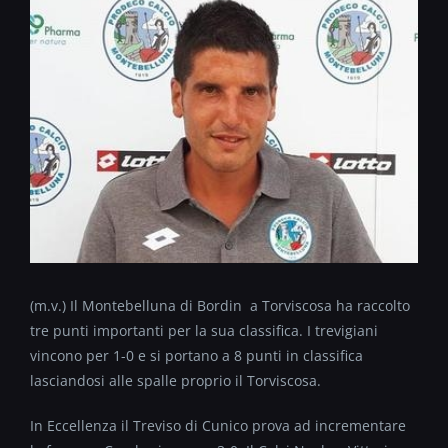
(m.v.) Il Montebelluna di Bordin a Torviscosa ha raccolto
tre punti importanti per la sua classifica. I trevigiani
vincono per 1-0 e si portano a 8 punti in classifica
lasciandosi alle spalle proprio il Torviscosa.
In Eccellenza il Treviso di Cunico prova ad incrementare