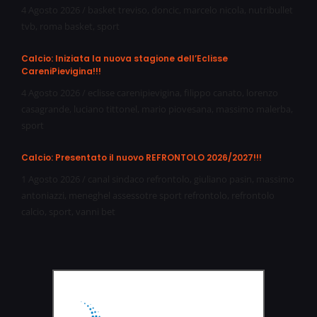
4 Agosto 2026
/
basket treviso
,
doncic
,
marcelo nicola
,
nutribullet
tvb
,
roma basket
,
sport
Calcio: Iniziata la nuova stagione dell’Eclisse
CareniPievigina!!!
4 Agosto 2026
/
eclisse carenipievigina
,
filippo canato
,
lorenzo
casagrande
,
luciano tittonel
,
mario piovesana
,
massimo malerba
,
sport
Calcio: Presentato il nuovo REFRONTOLO 2026/2027!!!
1 Agosto 2026
/
canal sindaco refrontolo
,
giuliano pasin
,
massimo
antoniazzi
,
meneghel assessotre sport refrontolo
,
refrontolo
calcio
,
sport
,
vanni bet