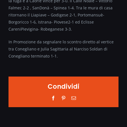
la fuga e a Caorle vince per 3-0. Il Calvi Noale – Vittorio
Falmec 2-2 , SanDonà – Spinea 1-4. Tra le mura di casa
ritornano il Liapiave – Godigese 2-1, Portomansuè-
Borgoricco 1-6, Istrana- Piovese2-1 ed Eclisse
CareniPievigina- Robeganese 3-3.
In Promozione da segnalare lo scontro diretto al vertice
tra Conegliano e Julia Sagittaria al Narciso Soldan di
Conegliano terminato 1-1.
Condividi
Facebook
Pinterest
Email