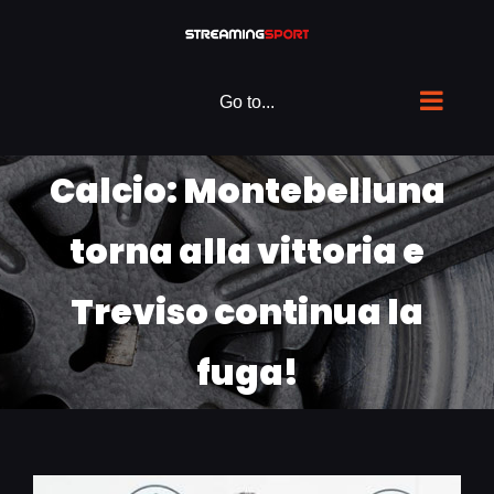
Skip
to
content
Go to...
Calcio: Montebelluna
torna alla vittoria e
Treviso continua la
fuga!