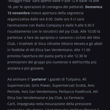
“villaggio rosa” sarà aperto dalle 9 alle 12 e dalle 14 alle
18, per le operazioni di consegna dei pettorali.
Domenica
13 novembre
invece apertura della segreteria
organizzativa dalle ore 8.00. Dalle ore 9 ci sarà
l’animazione con Radio Company e dalle 9 alle 9.30 il
riscaldamento con le istruttrici del Joy Club. Alle 10.00 la
partenza: a fare da apripista ci saranno i ciclisti del Velo
Club, i triathleti di Silca Ultralite Vittorio Veneto e gli atleti
in footbike di Atl-Etica San Vendemiano. Alle 11.00
prevista l’apertura del pasta party e alle 12.30 le
premiazioni dei gruppi più numerosi e dell’iscritta più
anziana e più giovane.
Ad animare il “
parterre
” i gazebi di Tulipano, Alì
Supermercati, Girls Power, Supermercati Scottà, Amc
Pentole, Avis San Vendemiano, Perbacco Foodtruck, Atl-
Etica San Vendemianoi e Joy Club. La Farmacia
Carli, impegnata nella misurazione della pressione
sanguigna alle donne. L’Asd Hercules (military fitness) il