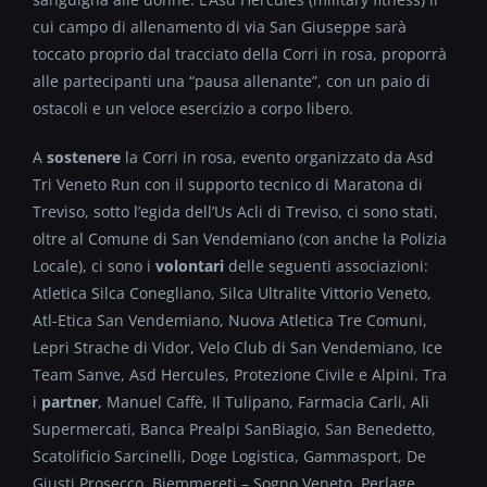
cui campo di allenamento di via San Giuseppe sarà
toccato proprio dal tracciato della Corri in rosa, proporrà
alle partecipanti una “pausa allenante”, con un paio di
ostacoli e un veloce esercizio a corpo libero.
A
sostenere
la Corri in rosa, evento organizzato da Asd
Tri Veneto Run con il supporto tecnico di Maratona di
Treviso, sotto l’egida dell’Us Acli di Treviso, ci sono stati,
oltre al Comune di San Vendemiano (con anche la Polizia
Locale), ci sono i
volontari
delle seguenti associazioni:
Atletica Silca Conegliano, Silca Ultralite Vittorio Veneto,
Atl-Etica San Vendemiano, Nuova Atletica Tre Comuni,
Lepri Strache di Vidor, Velo Club di San Vendemiano, Ice
Team Sanve, Asd Hercules, Protezione Civile e Alpini. Tra
i
partner
, Manuel Caffè, Il Tulipano, Farmacia Carli, Alì
Supermercati, Banca Prealpi SanBiagio, San Benedetto,
Scatolificio Sarcinelli, Doge Logistica, Gammasport, De
Giusti Prosecco, Biemmereti – Sogno Veneto, Perlage