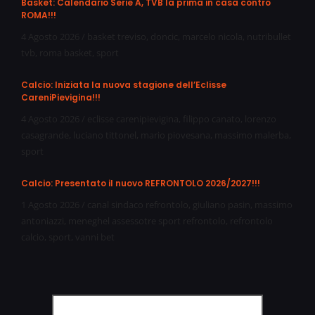
Basket: Calendario Serie A, TVB la prima in casa contro
ROMA!!!
4 Agosto 2026
/
basket treviso
,
doncic
,
marcelo nicola
,
nutribullet
tvb
,
roma basket
,
sport
Calcio: Iniziata la nuova stagione dell’Eclisse
CareniPievigina!!!
4 Agosto 2026
/
eclisse carenipievigina
,
filippo canato
,
lorenzo
casagrande
,
luciano tittonel
,
mario piovesana
,
massimo malerba
,
sport
Calcio: Presentato il nuovo REFRONTOLO 2026/2027!!!
1 Agosto 2026
/
canal sindaco refrontolo
,
giuliano pasin
,
massimo
antoniazzi
,
meneghel assessotre sport refrontolo
,
refrontolo
calcio
,
sport
,
vanni bet