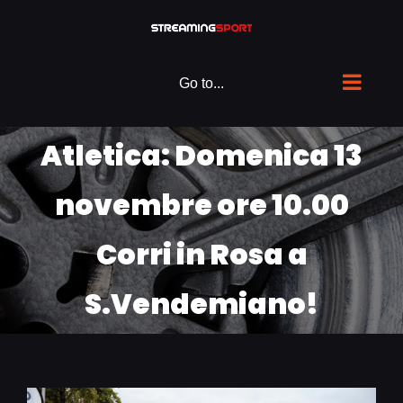
Skip
to
content
Go to...
Atletica: Domenica 13
novembre ore 10.00
Corri in Rosa a
S.Vendemiano!