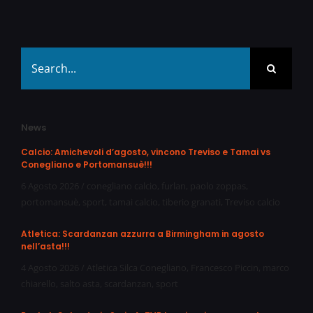
Search
for:
News
Calcio: Amichevoli d’agosto, vincono Treviso e Tamai vs
Conegliano e Portomansuè!!!
6 Agosto 2026
/
conegliano calcio
,
furlan
,
paolo zoppas
,
portomansuè
,
sport
,
tamai calcio
,
tiberio granati
,
Treviso calcio
Atletica: Scardanzan azzurra a Birmingham in agosto
nell’asta!!!
4 Agosto 2026
/
Atletica Silca Conegliano
,
Francesco Piccin
,
marco
chiarello
,
salto asta
,
scardanzan
,
sport