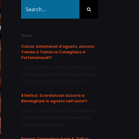
Search
for:
News
Calcio: Amichevoli d’agosto, vincono
Treviso e Tamai vs Conegliano e
Portomansuè!!!
6 Agosto 2026
/
conegliano calcio
,
furlan
,
paolo zoppas
,
portomansuè
,
sport
,
tamai
calcio
,
tiberio granati
,
Treviso calcio
Atletica: Scardanzan azzurra a
Birmingham in agosto nell’asta!!!
4 Agosto 2026
/
Atletica Silca Conegliano
,
Francesco Piccin
,
marco chiarello
,
salto
asta
,
scardanzan
,
sport
Basket: Calendario Serie A, TVB la