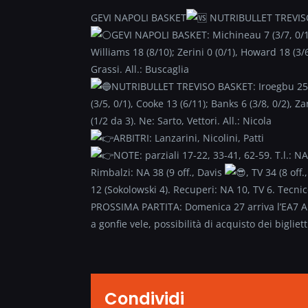
GEVI NAPOLI BASKET
NUTRIBULLET TREVIS
GEVI NAPOLI BASKET: Michineau 7 (3/7, 0/1), 
Williams 18 (8/10); Zerini 0 (0/1), Howard 18 (3/6,
Grassi. All.: Buscaglia
NUTRIBULLET TREVISO BASKET: Iroegbu 25 (7/
(3/5, 0/1), Cooke 13 (6/11); Banks 6 (3/8, 0/2), Za
(1/2 da 3). Ne: Sarto, Vettori. All.: Nicola
ARBITRI: Lanzarini, Nicolini, Patti
NOTE: parziali 17-22, 33-41, 62-59. T.l.: N
Rimbalzi: NA 38 (9 off., Davis
, TV 34 (8 off
12 (Sokolowski 4). Recuperi: NA 10, TV 6. Tecnico
PROSSIMA PARTITA: Domenica 27 arriva l’EA7 Ar
a gonfie vele, possibilità di acquisto dei bigliet
Condividi