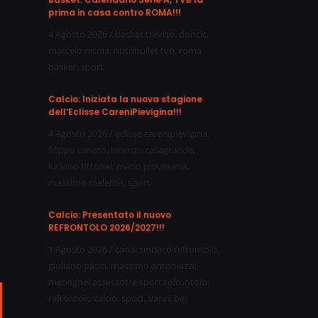
prima in casa contro ROMA!!!
4 Agosto 2026
/
basket treviso
,
doncic
,
marcelo nicola
,
nutribullet tvb
,
roma
basket
,
sport
Calcio: Iniziata la nuova stagione
dell’Eclisse CareniPievigina!!!
4 Agosto 2026
/
eclisse carenipievigina
,
filippo canato
,
lorenzo casagrande
,
luciano tittonel
,
mario piovesana
,
massimo malerba
,
sport
Calcio: Presentato il nuovo
REFRONTOLO 2026/2027!!!
1 Agosto 2026
/
canal sindaco refrontolo
,
giuliano pasin
,
massimo antoniazzi
,
meneghel assessotre sport refrontolo
,
refrontolo calcio
,
sport
,
vanni bet
ail