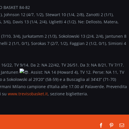
O BASKET 84-82
Johnson 12 (4/7, 1/2), Stewart 10 (1/4, 2/8), Zanotti 2 (1/1),
 3/6), Davis 13 (1/4, 2/4), Uglietti 4 (1/2). Ne: Dellosto, Matera,
10, 3/4), Jurkatamm 2 (1/3), Sokolowski 13 (2/4, 2/4), Jantunen 8
nelli 2 (1/1, 0/1), Sorokas 7 (2/7, 1/2), Faggian 2 (1/2, 0/1), Simioni 4
A 16/22, TV 9/14. Da 2: NA 22/42, TV 26/51. Da 3: NA 8/21, TV 7/17.
., Jantunen
. Assist: NA 14 (Howard 4), TV 12. Perse: NA 11, TV
 a Sokolowski al 29’20” (58-59) e a Buscaglia al 34’43” (71-70)
mani Milano campione d’Italia alle 17.00 al Palaverde. Prevendita
ti su
www.trevisobasket.it
, sezione biglietteria.
Facebook
Pinterest
Em