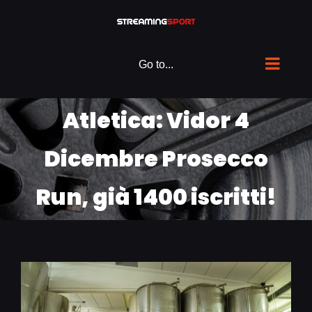
Skip
to
content
Go to...
Atletica: Vidor 4
Dicembre Prosecco
Run, già 1400 iscritti!