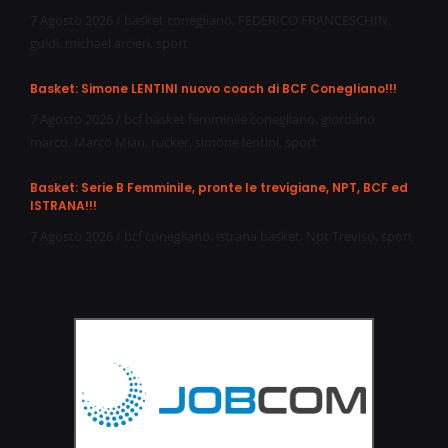
7 Agosto 2026
/
basket conegliano
,
FEDERICO FRANCESCHIN
,
guidi
,
michael arcieri
,
sport
Basket: Simone LENTINI nuovo coach di BCF Conegliano!!!
7 Agosto 2026
/
bcf basket femminile conegliano
,
giordano
marco
,
Marco Mian
,
rucker
,
simone lentini
,
sport
Basket: Serie B Femminile, pronte le trevigiane, NPT, BCF ed
ISTRANA!!!
7 Agosto 2026
/
bcf conegliano
,
istrana basket
,
Npt Treviso
,
sport