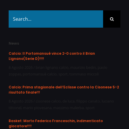
Search
for:
News
Calcio: Il Portomansuè vince 2-0 contro il Brian
Lignano(Serie D)!!!!
8 Agosto 2026
/
brian lignano calcio
,
maurizio bedin
,
paolo
zoppas
,
portomansuè calcio
,
sport
,
tommaso miccoli
Calcio: Prima stagionale dell’Eclisse contro la Cisonese 5-2
risultato finale!!!
8 Agosto 2026
/
cisonese calcio
,
de luca
,
filippo canato
,
luciano
tittonel
,
mario piovesana
,
massimo malerba
,
sport
Basket: Morto Federico Franceschin, indimenticato
giocatore!!!!