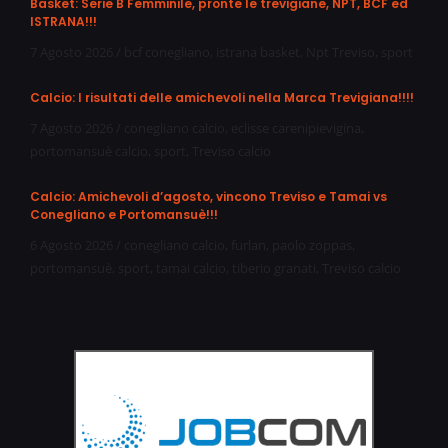
Basket: Serie B Femminile, pronte le trevigiane, NPT, BCF ed
ISTRANA!!!
7 Agosto 2026
/
bcf conegliano
,
istrana basket
,
Npt Treviso
,
sport
Calcio: I risultati delle amichevoli nella Marca Trevigiana!!!!
7 Agosto 2026
/
conegliano calcio
,
eclisse carenipievigina
,
portomansuè calcio
,
sport
,
Treviso calcio
Calcio: Amichevoli d’agosto, vincono Treviso e Tamai vs
Conegliano e Portomansuè!!!
6 Agosto 2026
/
conegliano calcio
,
furlan
,
paolo zoppas
,
portomansuè
,
sport
,
tamai calcio
,
tiberio granati
,
Treviso calcio