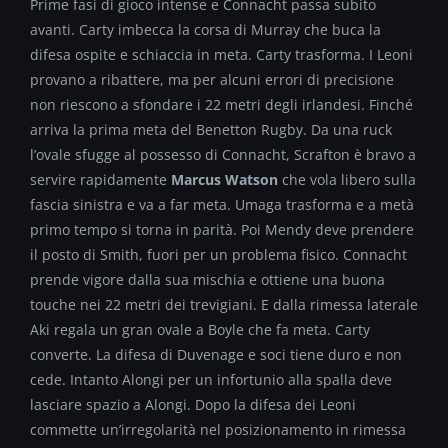
Prime fasi di gioco intense e Connacht passa subito
avanti. Carty imbecca la corsa di Murray che buca la
difesa ospite e schiaccia in meta. Carty trasforma. I Leoni
provano a ribattere, ma per alcuni errori di precisione
non riescono a sfondare i 22 metri degli irlandesi. Finché
arriva la prima meta del Benetton Rugby. Da una ruck
l’ovale sfugge al possesso di Connacht, Scrafton è bravo a
servire rapidamente
Marcus Watson
che vola libero sulla
fascia sinistra e va a far meta. Umaga trasforma e a metà
primo tempo si torna in parità. Poi Mendy deve prendere
il posto di Smith, fuori per un problema fisico. Connacht
prende vigore dalla sua mischia e ottiene una buona
touche nei 22 metri dei trevigiani. E dalla rimessa laterale
Aki regala un gran ovale a Boyle che fa meta. Carty
converte. La difesa di Duvenage e soci tiene duro e non
cede. Intanto Alongi per un infortunio alla spalla deve
lasciare spazio a Alongi. Dopo la difesa dei Leoni
commette un’irregolarità nel posizionamento in rimessa