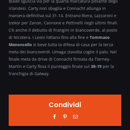
Blade sguscia via per la quarta marcatura pesante degli
irlandesi. Carty non sbaglia e Connacht allunga in
maniera definitiva sul 31-14. Entrano Riera, Lazzaroni e
Izekor per Zanon, Cannone e Pettinelli negli ultimi finali.
C’è anche il debutto di Frangini in biancoverde, al posto
di Nicotera. I Leoni lottano fino alla fine e
Tommaso
Menoncello
si beve tutta la difesa di casa per la terza
meta dei biancoverdi. Umaga stavolta coglie il palo. Nel
finale meta da drive di Connacht firmata da Tierney-
Martin e Carty fissa il punteggio finale sul
38-19
per la
franchigia di Galway.
Condividi
Facebook
Pinterest
Email