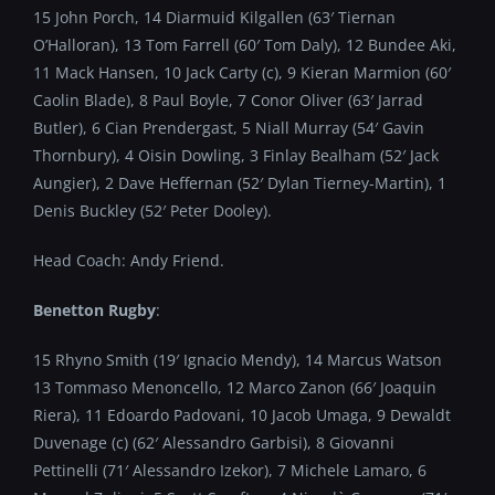
15 John Porch, 14 Diarmuid Kilgallen (63′ Tiernan
O’Halloran), 13 Tom Farrell (60′ Tom Daly), 12 Bundee Aki,
11 Mack Hansen, 10 Jack Carty (c), 9 Kieran Marmion (60′
Caolin Blade), 8 Paul Boyle, 7 Conor Oliver (63′ Jarrad
Butler), 6 Cian Prendergast, 5 Niall Murray (54′ Gavin
Thornbury), 4 Oisin Dowling, 3 Finlay Bealham (52′ Jack
Aungier), 2 Dave Heffernan (52′ Dylan Tierney-Martin), 1
Denis Buckley (52′ Peter Dooley).
Head Coach: Andy Friend.
Benetton Rugby
:
15 Rhyno Smith (19′ Ignacio Mendy), 14 Marcus Watson
13 Tommaso Menoncello, 12 Marco Zanon (66′ Joaquin
Riera), 11 Edoardo Padovani, 10 Jacob Umaga, 9 Dewaldt
Duvenage (c) (62′ Alessandro Garbisi), 8 Giovanni
Pettinelli (71′ Alessandro Izekor), 7 Michele Lamaro, 6