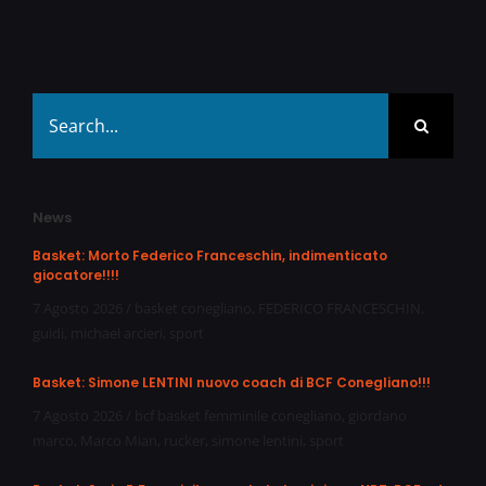
Search
for:
News
Basket: Morto Federico Franceschin, indimenticato
giocatore!!!!
7 Agosto 2026
/
basket conegliano
,
FEDERICO FRANCESCHIN
,
guidi
,
michael arcieri
,
sport
Basket: Simone LENTINI nuovo coach di BCF Conegliano!!!
7 Agosto 2026
/
bcf basket femminile conegliano
,
giordano
marco
,
Marco Mian
,
rucker
,
simone lentini
,
sport