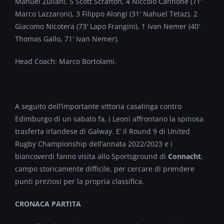
Manuel Zuliani, 5 Scott Scrafton, 4 Niccolò Cannone (71′
Marco Lazzaroni), 3 Filippo Alongi (31′ Nahuel Tetaz), 2
Giacomo Nicotera (73′ Lapo Frangini), 1 Ivan Nemer (40′
Thomas Gallo, 71′ Ivan Nemer).
Head Coach: Marco Bortolami.
A seguito dell’importante vittoria casalinga contro
Edimburgo di un sabato fa, i Leoni affrontano la spinosa
trasferta irlandese di Galway. E’ il Round 9 di United
Rugby Championship dell’annata 2022/2023 e i
biancoverdi fanno visita allo Sportsground di
Connacht
,
campo storicamente difficile, per cercare di prendere
punti preziosi per la propria classifica.
CRONACA PARTITA