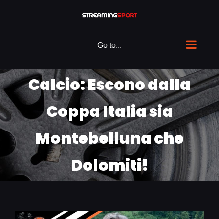
Skip
to
content
Go to...
Calcio: Escono dalla
Coppa Italia sia
Montebelluna che
Dolomiti!