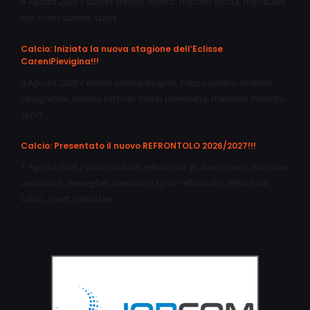
4 Agosto 2026
/
basket treviso
,
doncic
,
marcelo nicola
,
nutribullet
tvb
,
roma basket
,
sport
Calcio: Iniziata la nuova stagione dell’Eclisse
CareniPievigina!!!
4 Agosto 2026
/
eclisse carenipievigina
,
filippo canato
,
lorenzo
casagrande
,
luciano tittonel
,
mario piovesana
,
massimo malerba
,
sport
Calcio: Presentato il nuovo REFRONTOLO 2026/2027!!!
1 Agosto 2026
/
canal sindaco refrontolo
,
giuliano pasin
,
massimo
antoniazzi
,
meneghel assessotre sport refrontolo
,
refrontolo
calcio
,
sport
,
vanni bet