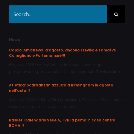
Search
for:
News
Calcio: Amichevoli d’agosto, vincono Treviso e Tamai vs
Conegliano e Portomansuè!!!
6 Agosto 2026
/
conegliano calcio
,
furlan
,
paolo zoppas
,
portomansuè
,
sport
,
tamai calcio
,
tiberio granati
,
Treviso calcio
Atletica: Scardanzan azzurra a Birmingham in agosto
nell’asta!!!
4 Agosto 2026
/
Atletica Silca Conegliano
,
Francesco Piccin
,
marco
chiarello
,
salto asta
,
scardanzan
,
sport
Basket: Calendario Serie A, TVB la prima in casa contro
ROMA!!!