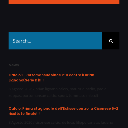
Search
for:
News
Calcio: Il Portomansuè vince 2-0 contro il Brian
Lignano(Serie D)!!!!
8 Agosto 2026
/
brian lignano calcio
,
maurizio bedin
,
paolo
zoppas
,
portomansuè calcio
,
sport
,
tommaso miccoli
Calcio: Prima stagionale dell’Eclisse contro la Cisonese 5-2
risultato finale!!!
8 Agosto 2026
/
cisonese calcio
,
de luca
,
filippo canato
,
luciano