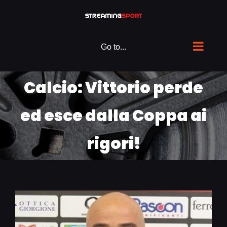
Skip
to
content
Go to...
Calcio: Vittorio perde
ed esce dalla Coppa ai
rigori!