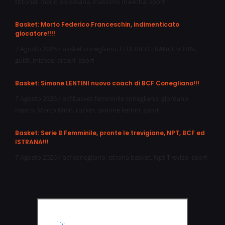
tittonel
,
mario piovesana
,
massimo malerba
,
sport
Basket: Morto Federico Franceschin, indimenticato
giocatore!!!!
7 Agosto 2026
/
basket conegliano
,
FEDERICO FRANCESCHIN
,
guidi
,
michael arcieri
,
sport
Basket: Simone LENTINI nuovo coach di BCF Conegliano!!!
7 Agosto 2026
/
bcf basket femminile conegliano
,
giordano
marco
,
Marco Mian
,
rucker
,
simone lentini
,
sport
Basket: Serie B Femminile, pronte le trevigiane, NPT, BCF ed
ISTRANA!!!
7 Agosto 2026
/
bcf conegliano
,
istrana basket
,
Npt Treviso
,
sport