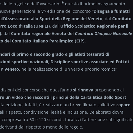
o delle regole e dell’avversario. È questo il primo insegnamento
 nuove generazioni la V^ edizione del concorso
“Disegna a fumetti
ll’
Assessorato
allo Sport della Regione del Veneto
, dal
Comitato
Pro Loco d’Italia (UNPLI)
, dall’
Ufficio
Scolastico Regionale per il
)
, dal
Comitato regionale Veneto del
Comitato Olimpico Nazionale
o del Comitato Italiano Paralimpico (CIP)
.
ondari di primo e secondo grado e gli atleti tesserati di
zioni sportive nazionali, Discipline sportive associate ed Enti di
IP Veneto
, nella realizzazione di un vero e proprio “comics”
 edizioni del concorso che quest’anno
si rinnova
proponendo ai
are un video che racconti i principi della Carta Etica dello Sport
nta edizione, infatti, è realizzare un breve filmato collettivo
capace
ali rispetto, condivisione, lealtà e inclusione. L’elaborato dovrà
compresa tra 60 e 120 secondi, focalizzi l’attenzione sul significat
derivanti dal rispetto o meno delle regole.