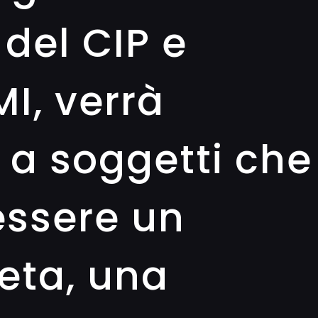
 del CIP e
I, verrà
a soggetti che
essere un
leta, una