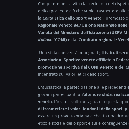
Competere per la vittoria, certo, ma nel rispett
dello sport ed è ciò che vuole trasmettere alle
la Carta Etica dello sport veneto”
,
promosso da
Regionale Veneto
dell
‘Unione Nazionale delle 
Veneto del Ministero dell’Istruzione (USRV-MI
Italiano (
CONI)
e dal
Comitato regionale Venet
Una sfida che vedrà impegnati gli
istituti sec
Associazioni Sportive venete affiliate a Federa
promozione sportiva del CONI Veneto e del C
incentrato sui valori etici dello sport.
Entusiastica la partecipazione alle precedenti
giovani partecipanti un’
ulteriore sfida
:
realizz
veneto.
L’invito rivolto ai ragazzi in questa qui
di trasmettere i valori fondanti dello sport
qu
essere un progetto originale che, in una durata 
etico e sociale dello sport e sulle conseguenze 