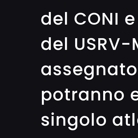
del CONI e
del USRV-M
assegnato 
potranno 
singolo at