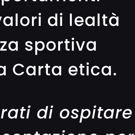
valori di lealtà
zza sportiva
a Carta etica.
rati
di ospitare