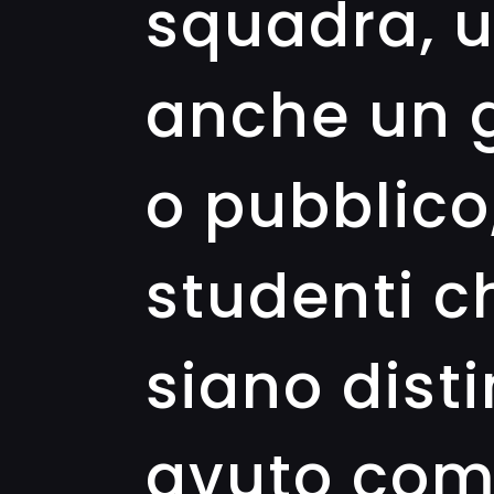
squadra, u
anche un g
o pubblico
studenti c
siano disti
avuto com