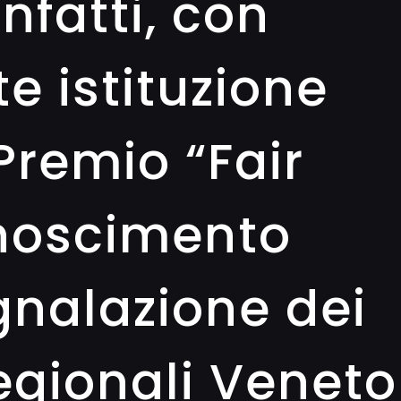
infatti, con
e istituzione
Premio “Fair
onoscimento
gnalazione dei
egionali Veneto