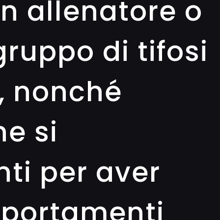
n allenatore o
ruppo di tifosi
, nonché
he si
nti per aver
portamenti