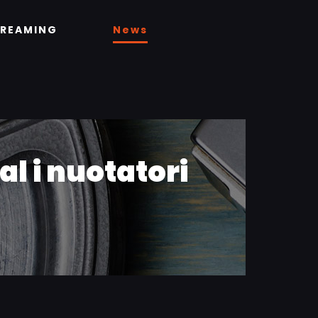
TREAMING
News
l i nuotatori