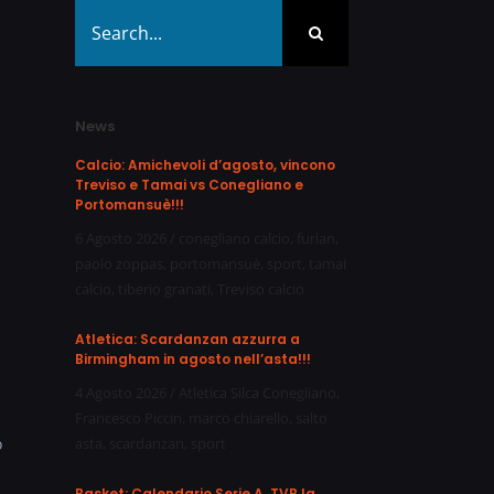
Search
for:
News
Calcio: Amichevoli d’agosto, vincono
Treviso e Tamai vs Conegliano e
Portomansuè!!!
6 Agosto 2026
/
conegliano calcio
,
furlan
,
paolo zoppas
,
portomansuè
,
sport
,
tamai
calcio
,
tiberio granati
,
Treviso calcio
Atletica: Scardanzan azzurra a
Birmingham in agosto nell’asta!!!
4 Agosto 2026
/
Atletica Silca Conegliano
,
Francesco Piccin
,
marco chiarello
,
salto
o
asta
,
scardanzan
,
sport
Basket: Calendario Serie A, TVB la