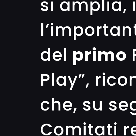
si amplia, 
l’important
del
primo
Play”, ric
che, su se
Comitati r