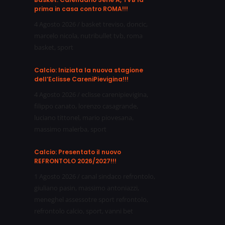
prima in casa contro ROMA!!!
4 Agosto 2026
/
basket treviso
,
doncic
,
marcelo nicola
,
nutribullet tvb
,
roma
basket
,
sport
Calcio: Iniziata la nuova stagione
dell’Eclisse CareniPievigina!!!
4 Agosto 2026
/
eclisse carenipievigina
,
filippo canato
,
lorenzo casagrande
,
luciano tittonel
,
mario piovesana
,
massimo malerba
,
sport
Calcio: Presentato il nuovo
REFRONTOLO 2026/2027!!!
1 Agosto 2026
/
canal sindaco refrontolo
,
giuliano pasin
,
massimo antoniazzi
,
meneghel assessotre sport refrontolo
,
refrontolo calcio
,
sport
,
vanni bet