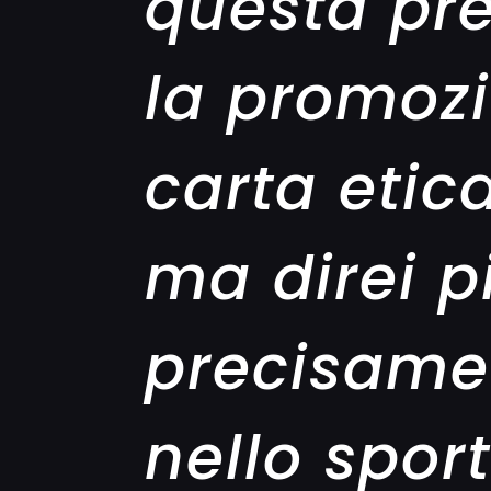
questa pr
la promozi
carta etic
ma direi p
precisamen
nello spor