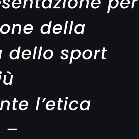
esentazione per
one della
a dello sport
iù
te l’etica
t –