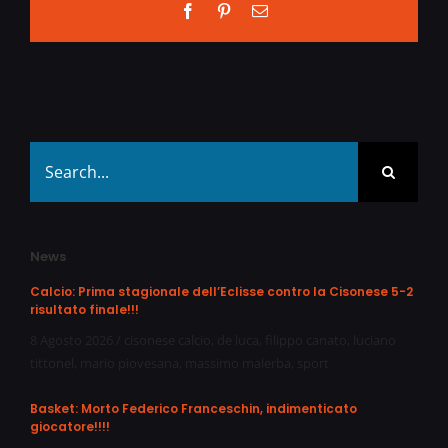
Facebook
Pinterest
Email
Search
for:
News
Calcio: Prima stagionale dell’Eclisse contro la Cisonese 5-2
risultato finale!!!
8 Agosto 2026
/
cisonese calcio
,
de luca
,
filippo canato
,
luciano
tittonel
,
mario piovesana
,
massimo malerba
,
sport
Basket: Morto Federico Franceschin, indimenticato
giocatore!!!!