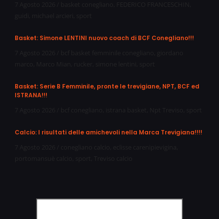
7 Agosto 2026
/
basket conegliano
,
FEDERICO FRANCESCHIN
,
guidi
,
michael arcieri
,
sport
Basket: Simone LENTINI nuovo coach di BCF Conegliano!!!
7 Agosto 2026
/
bcf basket femminile conegliano
,
giordano
marco
,
Marco Mian
,
rucker
,
simone lentini
,
sport
Basket: Serie B Femminile, pronte le trevigiane, NPT, BCF ed
ISTRANA!!!
7 Agosto 2026
/
bcf conegliano
,
istrana basket
,
Npt Treviso
,
sport
Calcio: I risultati delle amichevoli nella Marca Trevigiana!!!!
7 Agosto 2026
/
conegliano calcio
,
eclisse carenipievigina
,
portomansuè calcio
,
sport
,
Treviso calcio